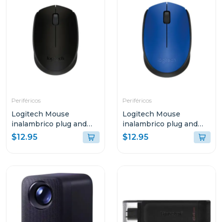
Periféricos
Periféricos
Logitech Mouse
Logitech Mouse
inalambrico plug and
inalambrico plug and
play negro m170
play azul m170
$12.95
$12.95