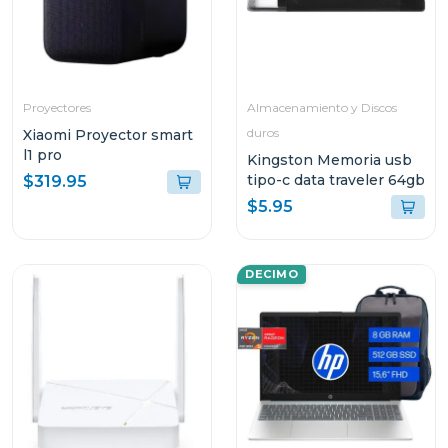
Proyectores
Almacenamiento y Discos
duros
Xiaomi Proyector smart
l1 pro
Kingston Memoria usb
tipo-c data traveler 64gb
$319.95
$5.95
DECIMO