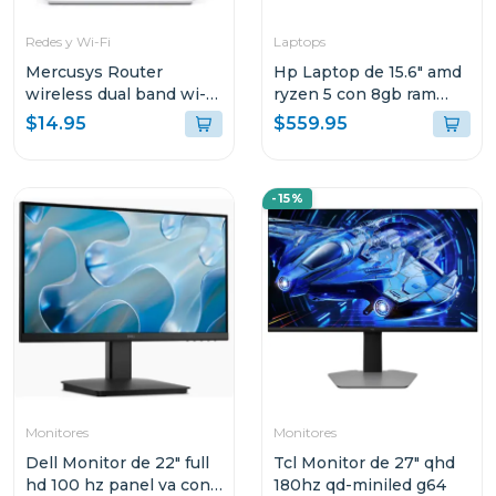
Redes y Wi-Fi
Laptops
Mercusys Router
Hp Laptop de 15.6" amd
wireless dual band wi-fi
ryzen 5 con 8gb ram
ac750
512gb ssd 15fc0250
$14.95
$559.95
-15%
Monitores
Monitores
Dell Monitor de 22" full
Tcl Monitor de 27" qhd
hd 100 hz panel va con
180hz qd-miniled g64