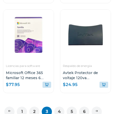
Licencias para software
Respaldo de energía
Microsoft Office 365
Avtek Protector de
familiar 12 meses 6
voltaje 120va
dispositivos
cortacorriente 3 tomas
$77.95
$24.95
pte-3t515
1
2
3
4
5
6