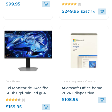
hdmi y vga
$99.95
(1)
$249.95
$297.44
Monitores
Licencias para software
Tcl Monitor de 24.5" fhd
Microsoft Office home
300hz qd-miniled g64
2024 1 dispositivo
pc/mac permanente
$108.95
(1)
$159.95