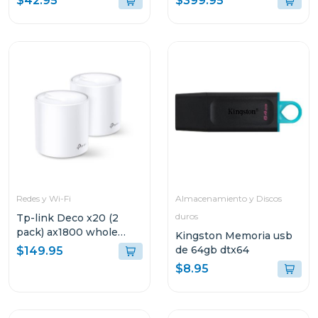
$42.95
$399.95
tlsf10
garantía
Redes y Wi-Fi
Almacenamiento y Discos
duros
Tp-link Deco x20 (2
pack) ax1800 whole
Kingston Memoria usb
home mesh
de 64gb dtx64
$149.95
$8.95