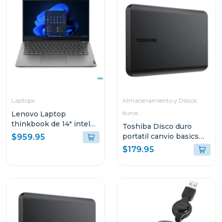
Laptops
Almacenamiento y Discos
duros
Lenovo Laptop
thinkbook de 14" intel
Toshiba Disco duro
core i7 512GB SSD
portatil canvio basics
$959.95
21DH00M8GJ
hdd de 4tb hdtb540xk
$179.95