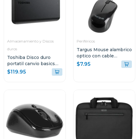
Almacenamiento y Discos
Periféricos
duros
Targus Mouse alambrico
optico con cable
Toshiba Disco duro
retractil amu75
portatil canvio basics
$7.95
hdd de 2tb hdtb520xk
$119.95