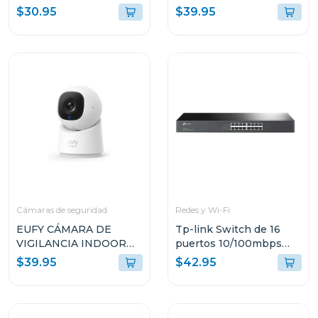
link backup re
dispositivo
$30.95
$39.95
Cámaras de seguridad
Redes y Wi-Fi
EUFY CÁMARA DE
Tp-link Switch de 16
VIGILANCIA INDOOR
puertos 10/100mbps
CAM C220 T8W11121
para montaje en rack
$39.95
$42.95
tlsf10