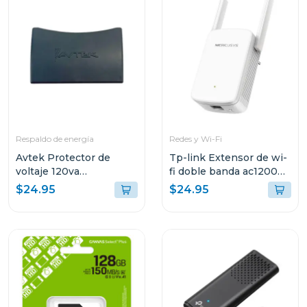
Respaldo de energía
Redes y Wi-Fi
Avtek Protector de
Tp-link Extensor de wi-
voltaje 120va
fi doble banda ac1200
cortacorriente 3 tomas
e30
$24.95
$24.95
pte-3t515