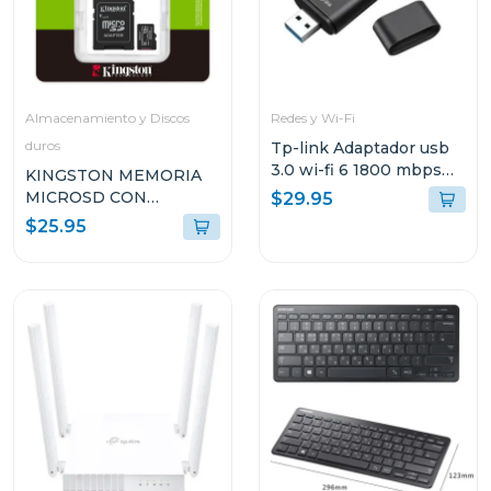
Almacenamiento y Discos
Redes y Wi-Fi
duros
Tp-link Adaptador usb
3.0 wi-fi 6 1800 mbps
KINGSTON MEMORIA
tx20u
MICROSD CON
$29.95
ADAPTADOR DE 128GB
$25.95
SDCS3128GB