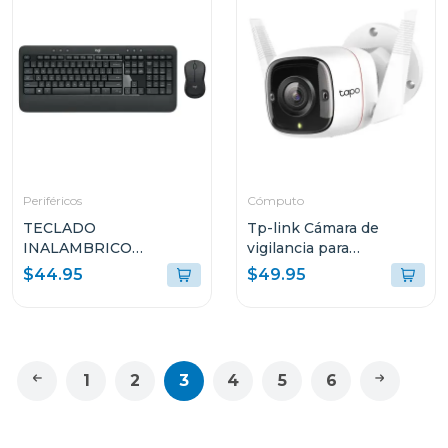
Periféricos
Cómputo
TECLADO
Tp-link Cámara de
INALAMBRICO
vigilancia para
ADVANCED LOGITECH
exteriores con visión
$44.95
$49.95
CON MOUSE
nocturna y detección ia
INALAMBRICO NEGRO
c310
MK540
1
2
3
4
5
6