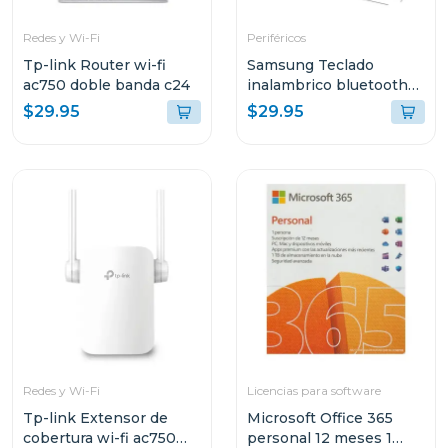
Redes y Wi-Fi
Periféricos
Tp-link Router wi-fi
Samsung Teclado
ac750 doble banda c24
inalambrico bluetooth
aask7pw
$29.95
$29.95
Redes y Wi-Fi
Licencias para software
Tp-link Extensor de
Microsoft Office 365
cobertura wi-fi ac750
personal 12 meses 1