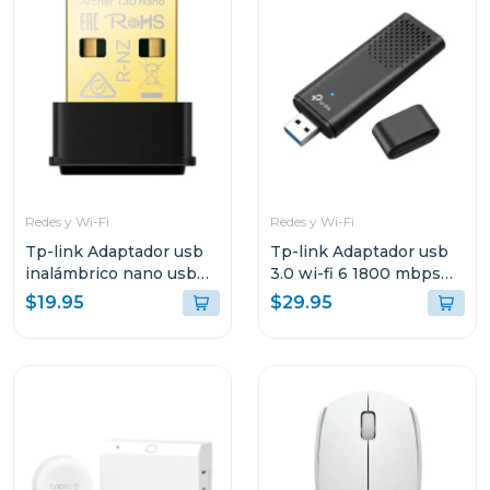
Redes y Wi-Fi
Redes y Wi-Fi
Tp-link Adaptador usb
Tp-link Adaptador usb
inalámbrico nano usb
3.0 wi-fi 6 1800 mbps
de doble banda ac1300
tx20u
$19.95
$29.95
t3u nano