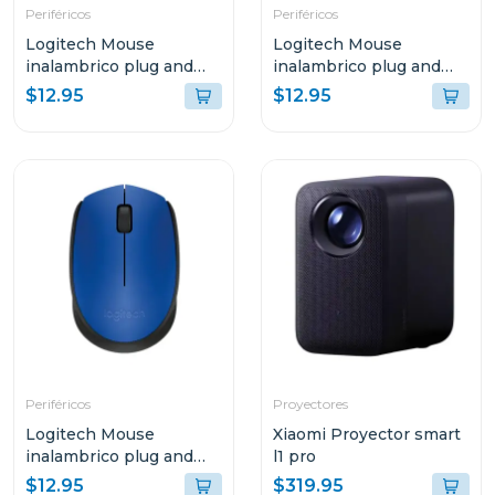
Periféricos
Periféricos
Logitech Mouse
Logitech Mouse
inalambrico plug and
inalambrico plug and
play gris azulado m170
play negro m170
$12.95
$12.95
Periféricos
Proyectores
Logitech Mouse
Xiaomi Proyector smart
inalambrico plug and
l1 pro
play azul m170
$12.95
$319.95