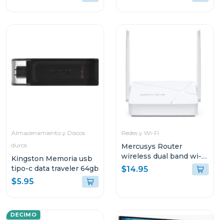
Almacenamiento y Discos
Redes y Wi-Fi
duros
Mercusys Router
wireless dual band wi-fi
Kingston Memoria usb
ac750
tipo-c data traveler 64gb
$14.95
$5.95
DECIMO