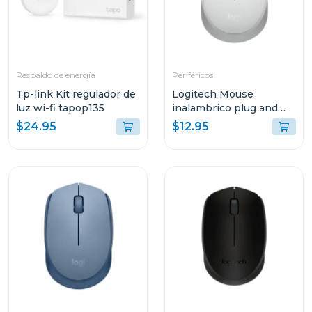
Respaldo de energía
Periféricos
Tp-link Kit regulador de
Logitech Mouse
luz wi-fi tapop135
inalambrico plug and
play white m170
$24.95
$12.95