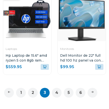
Laptops
Monitores
Hp Laptop de 15.6" amd
Dell Monitor de 22" full
ryzen 5 con 8gb ram
hd 100 hz panel va con
512gb ssd 15fc0250
hdmi y vga
$559.95
$99.95
1
2
3
4
5
6