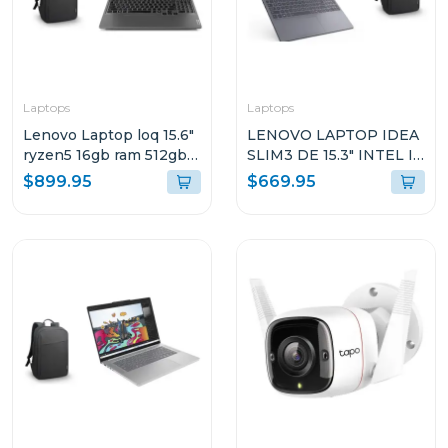
Laptops
Laptops
Lenovo Laptop loq 15.6"
LENOVO LAPTOP IDEA
ryzen5 16gb ram 512gb
SLIM3 DE 15.3" INTEL I5
ssd wndows 11 home sl
CON 16GB RAM Y 512GB
$899.95
$669.95
gris luna arp9 + mochila
SSD WINDOWS 11
lenovo 83jc003t
HOME SL IRH10 +
MOCHILA 83K100PTGJ