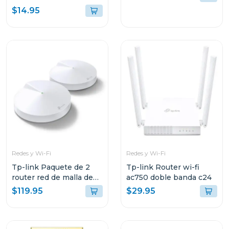
$14.95
Redes y Wi-Fi
Redes y Wi-Fi
Tp-link Paquete de 2
Tp-link Router wi-fi
router red de malla de
ac750 doble banda c24
wi-fi whole home mesh
$119.95
$29.95
ac1300 deco m5