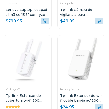
Laptops
Cómputo
Lenovo Laptop ideapad
Tp-link Cámara de
slim3 de 15.3" con ryzen
vigilancia para
7 24gb ram y 512gb ssd
exteriores con visión
$799.95
$49.95
windows 11
nocturna y detección ia
83K700ECGJ
c310
Redes y Wi-Fi
Redes y Wi-Fi
Tp-link Extensor de
Tp-link Extensor de wi-
cobertura wi-fi 300
fi doble banda ac1200
mbps mw300
e30
$24.95
(1)