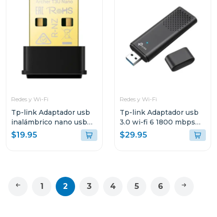
Redes y Wi-Fi
Redes y Wi-Fi
Tp-link Adaptador usb
Tp-link Adaptador usb
inalámbrico nano usb
3.0 wi-fi 6 1800 mbps
de doble banda ac1300
tx20u
$19.95
$29.95
t3u nano
1
2
3
4
5
6