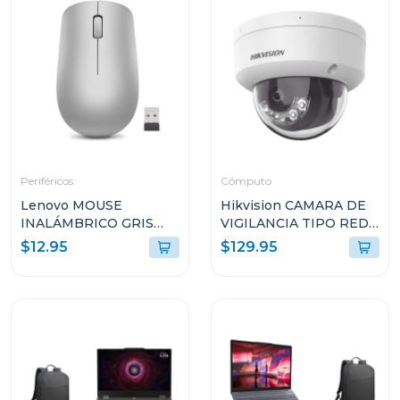
Periféricos
Cómputo
Lenovo MOUSE
Hikvision CAMARA DE
INALÁMBRICO GRIS
VIGILANCIA TIPO RED
PLATINO L300 GY50Z1
DOMO CON LUZ
$12.95
$129.95
HÍBRIDA INTELIGENTE
G2LIS2U