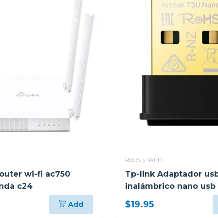
Redes y Wi-Fi
outer wi-fi ac750
Tp-link Adaptador us
nda c24
inalámbrico nano usb
banda ac1300 t3u nan
$19.95
Add