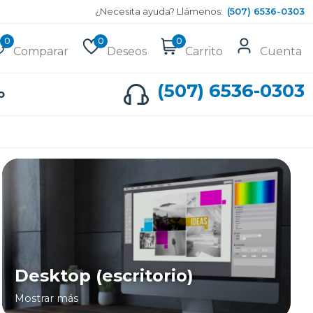
¿Necesita ayuda? Llámenos:
(507) 6536-0303
0
0
0
Comparar
Deseos
Carrito
Cuenta
(507) 6536-0303
o
Desktop (escritorio)
Mostrar más