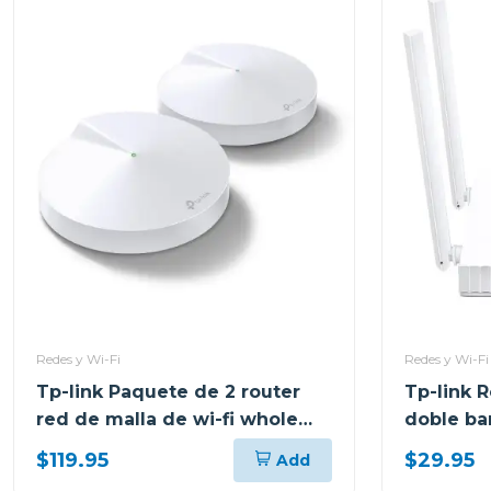
Redes y Wi-Fi
Redes y Wi-Fi
Tp-link Paquete de 2 router
Tp-link R
red de malla de wi-fi whole
doble ba
home mesh ac1300 deco m5
$119.95
$29.95
Add