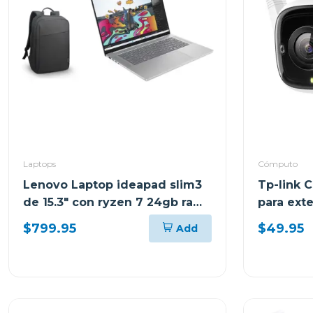
Laptops
Cómputo
Lenovo Laptop ideapad slim3
Tp-link 
de 15.3" con ryzen 7 24gb ram
para exte
y 512gb ssd windows 11
nocturna
$799.95
$49.95
Add
83K700ECGJ