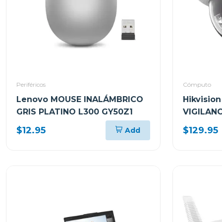
Periféricos
Cómputo
Lenovo MOUSE INALÁMBRICO
Hikvisio
GRIS PLATINO L300 GY50Z1
VIGILAN
CON LUZ
$12.95
$129.95
Add
G2LIS2U