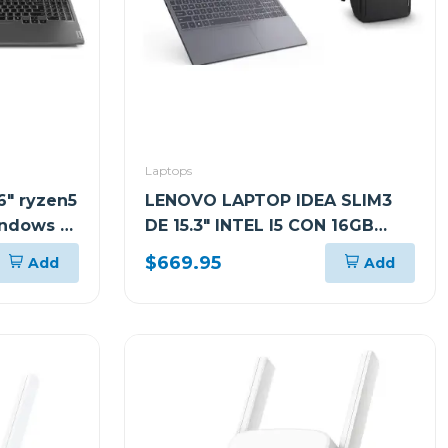
Laptops
6" ryzen5
LENOVO LAPTOP IDEA SLIM3
ndows 11
DE 15.3" INTEL I5 CON 16GB
 +
RAM Y 512GB SSD WINDOWS 11
$669.95
Add
Add
03t
HOME SL IRH10 + MOCHILA
83K100PTGJ