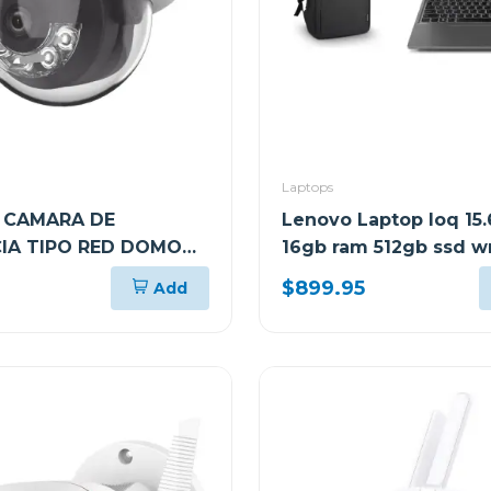
Laptops
n CAMARA DE
Lenovo Laptop loq 15.
CIA TIPO RED DOMO
16gb ram 512gb ssd w
 HÍBRIDA INTELIGENTE
home sl gris luna arp9
$899.95
Add
mochila lenovo 83jc0