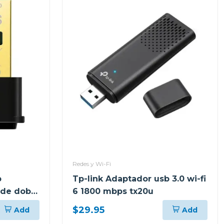
Redes y Wi-Fi
b
Tp-link Adaptador usb 3.0 wi-fi
 de doble
6 1800 mbps tx20u
o
$29.95
Add
Add