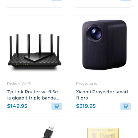
t2u nano
Redes y Wi-Fi
Proyectores
Tp-link Router wi-fi 6e
Xiaomi Proyector smart
ia gigabit triple banda
l1 pro
axe5400
$149.95
$319.95