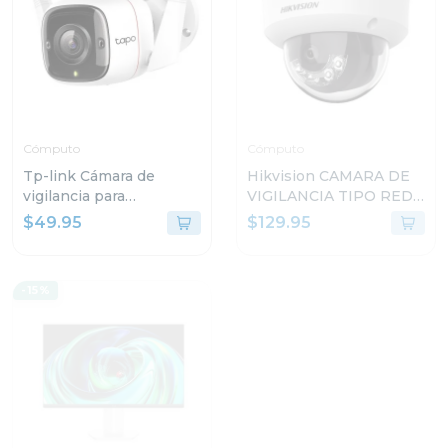
Cómputo
Cómputo
Tp-link Cámara de
Hikvision CAMARA DE
vigilancia para
VIGILANCIA TIPO RED
exteriores con visión
DOMO CON LUZ
$49.95
$129.95
nocturna y detección ia
HÍBRIDA INTELIGENTE
c310
G2LIS2U
-15%
-48%