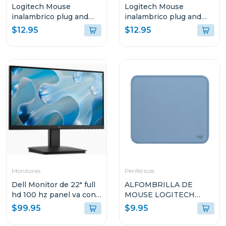
Logitech Mouse
Logitech Mouse
inalambrico plug and
inalambrico plug and
play white m170
play azul m170
$12.95
$12.95
Monitores
Periféricos
Dell Monitor de 22" full
ALFOMBRILLA DE
hd 100 hz panel va con
MOUSE LOGITECH
hdmi y vga
956000038
$99.95
$9.95