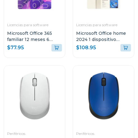
Licencias para software
Licencias para software
Microsoft Office 365
Microsoft Office home
familiar 12 meses 6
2024 1 dispositivo
dispositivos
pc/mac permanente
$77.95
$108.95
Periféricos
Periféricos