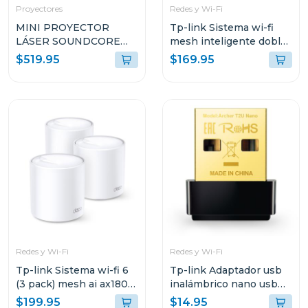
Proyectores
Redes y Wi-Fi
MINI PROYECTOR
Tp-link Sistema wi-fi
LÁSER SOUNDCORE
mesh inteligente doble
KIT NEBULA CAPSULA
banda a1900 3 pack
$519.95
$169.95
3 + STAND SOPORTE
KT071XPA62
Redes y Wi-Fi
Redes y Wi-Fi
Tp-link Sistema wi-fi 6
Tp-link Adaptador usb
(3 pack) mesh ai ax1800
inalámbrico nano usb
3 pack decox20
de doble banda ac600
$199.95
$14.95