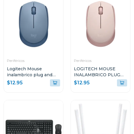
Periféricos
Periféricos
Logitech Mouse
LOGITECH MOUSE
inalambrico plug and
INALAMBRICO PLUG
play gris azulado m170
AND PLAY ROSADO
$12.95
$12.95
M170