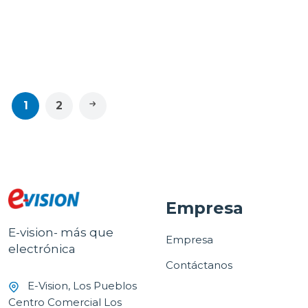
Microsoft Office 365
Targus Funda
personal 12 meses 1
protectora 2 en 1 para
dispositivo
laptop de 14"
$39.95
$14.95
1
2
Empresa
E-vision- más que
Empresa
electrónica
Contáctanos
E-Vision, Los Pueblos
Centro Comercial Los