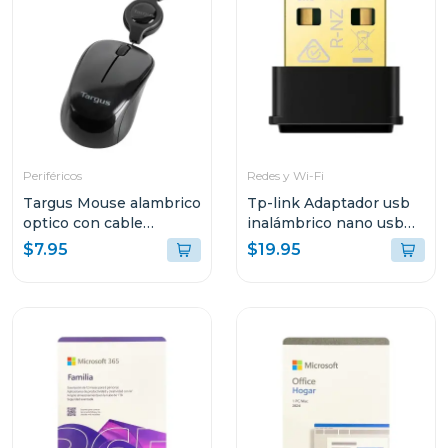
Periféricos
Redes y Wi-Fi
Targus Mouse alambrico
Tp-link Adaptador usb
optico con cable
inalámbrico nano usb
retractil amu75
de doble banda ac1300
$7.95
$19.95
t3u nano