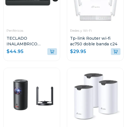
Periféricos
Redes y Wi-Fi
TECLADO
Tp-link Router wi-fi
INALAMBRICO
ac750 doble banda c24
ADVANCED LOGITECH
$44.95
$29.95
CON MOUSE
INALAMBRICO NEGRO
MK540