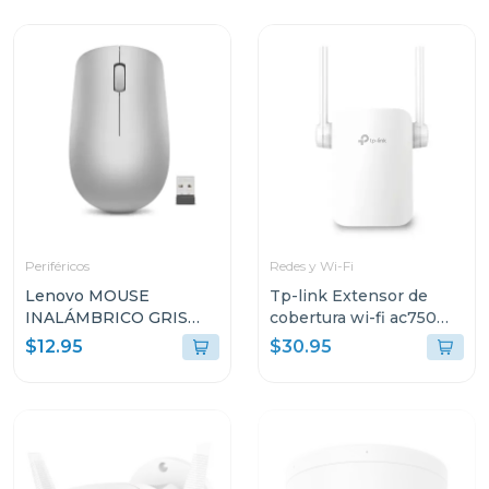
Periféricos
Redes y Wi-Fi
Lenovo MOUSE
Tp-link Extensor de
INALÁMBRICO GRIS
cobertura wi-fi ac750
PLATINO L300 GY50Z1
link backup re
$12.95
$30.95