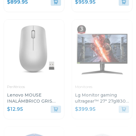
ssd wndows 11 home sl
core i7 512GB SSD
$899.95
$959.95
gris luna arp9 + mochila
21DH00M8GJ
lenovo 83jc003t
Periféricos
Monitores
Lenovo MOUSE
Lg Monitor gaming
INALÁMBRICO GRIS
ultragear™ 27" 27gl830-
PLATINO L300 GY50Z1
b qhd 144hz 3 años de
$12.95
$399.95
garantía