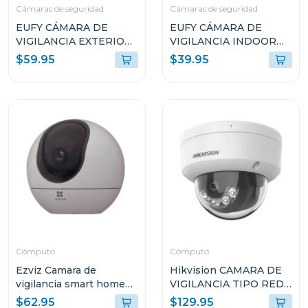
Cámaras de seguridad
Cámaras de seguridad
EUFY CÁMARA DE
EUFY CÁMARA DE
VIGILANCIA EXTERIOR
VIGILANCIA INDOOR
SOLOCAM S220
CAM C220 T8W11121
$59.95
$39.95
T8134121
Cómputo
Cómputo
Ezviz Camara de
Hikvision CAMARA DE
vigilancia smart home
VIGILANCIA TIPO RED
camera 3k h6
DOMO CON LUZ
$62.95
$129.95