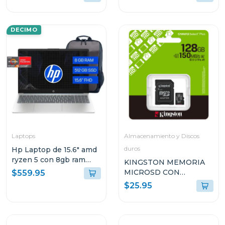
HÍBRIDA INTELIGENTE
G2LIS2U
DECIMO
Laptops
Almacenamiento y Discos
duros
Hp Laptop de 15.6" amd
ryzen 5 con 8gb ram
KINGSTON MEMORIA
512gb ssd 15fc0250
MICROSD CON
$559.95
ADAPTADOR DE 128GB
$25.95
SDCS3128GB