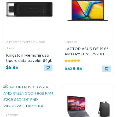
Almacenamiento y Discos
Laptops
duros
LAPTOP ASUS DE 15.6"
AMD RYZEN5 7520U
Kingston Memoria usb
512GB SSD 16GB RAM
tipo-c data traveler 64gb
(1)
VIVOBOOK GO E1504FA
$5.95
$529.95
Laptops