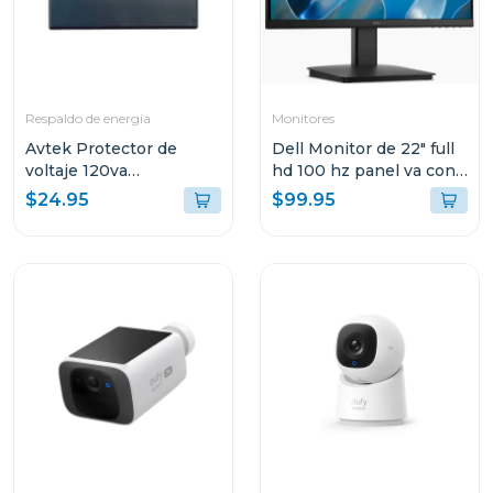
Respaldo de energía
Monitores
Avtek Protector de
Dell Monitor de 22" full
voltaje 120va
hd 100 hz panel va con
cortacorriente 3 tomas
hdmi y vga
$24.95
$99.95
pte-3t515