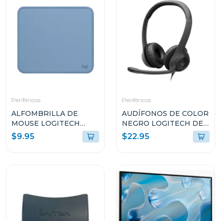
Periféricos
Periféricos
ALFOMBRILLA DE
AUDÍFONOS DE COLOR
MOUSE LOGITECH
NEGRO LOGITECH DE
956000038
CABLE USB TIPO-A
$9.95
$22.95
CON MICROFONO
PARA COMPUTADORAS
H390