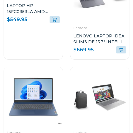
LAPTOP HP
15FC0353LA AMD
RYZEN 5 CON 8GB RAM
$549.95
512GB SSD 15.6" FHD
Laptops
WINDOWS 11 D6ZM8LA
LENOVO LAPTOP IDEA
SLIM3 DE 15.3" INTEL I5
CON 16GB RAM Y 512GB
$669.95
SSD WINDOWS 11
HOME SL IRH10 +
MOCHILA 83K100PTGJ
Laptops
Laptops