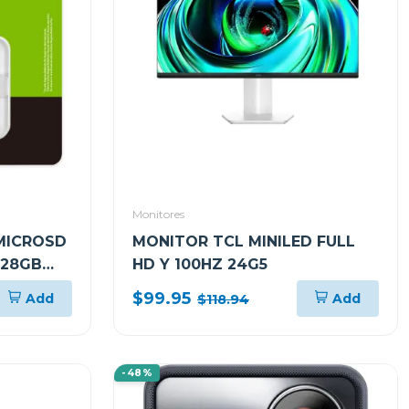
Monitores
MICROSD
MONITOR TCL MINILED FULL
128GB
HD Y 100HZ 24G5
$99.95
Add
Add
$118.94
-48%