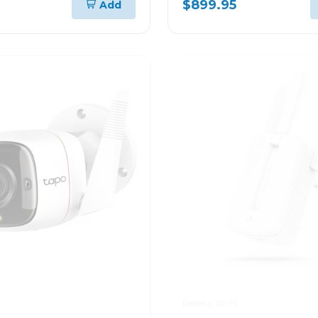
$899.95
Add
mochila lenovo 83jc0
Redes y Wi-Fi