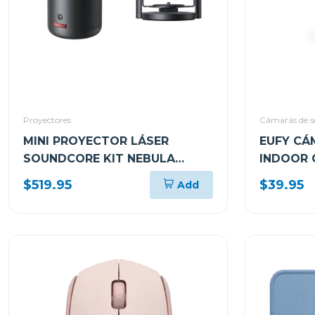
Proyectores
Cámaras de s
MINI PROYECTOR LÁSER
EUFY CÁ
SOUNDCORE KIT NEBULA
INDOOR 
CAPSULA 3 + STAND SOPORTE
$519.95
$39.95
Add
KT071XPA62