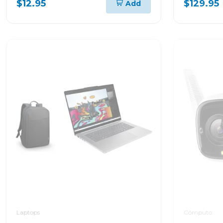
$12.95
$129.95
Add
G2LIS2U
Laptops
Cómputo