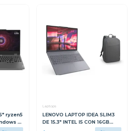
Laptops
6" ryzen5
LENOVO LAPTOP IDEA SLIM3
ndows 11
DE 15.3" INTEL I5 CON 16GB
 +
RAM Y 512GB SSD WINDOWS 11