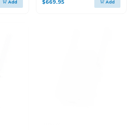
$669.95
Add
Add
03t
HOME SL IRH10 + MOCHILA
83K100PTGJ
Redes y Wi-Fi