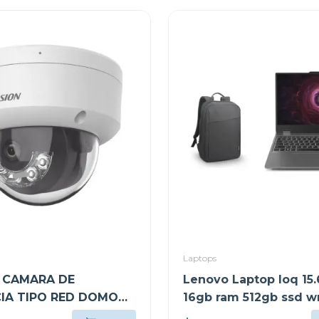
Laptops
n CAMARA DE
Lenovo Laptop loq 15.
CIA TIPO RED DOMO
16gb ram 512gb ssd w
 HÍBRIDA INTELIGENTE
home sl gris luna arp9