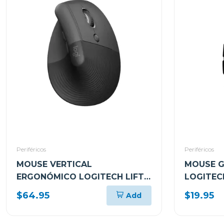
Periféricos
Periféricos
MOUSE VERTICAL
MOUSE G
ERGONÓMICO LOGITECH LIFT
LOGITEC
CON EASY-SWITCH MR0094
8000DPI
$64.95
$19.95
Add