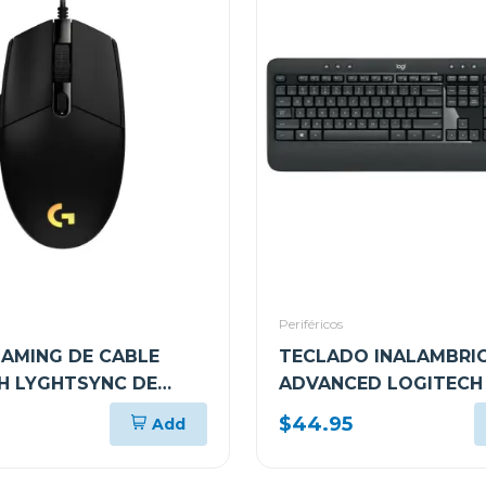
Periféricos
AMING DE CABLE
TECLADO INALAMBRI
H LYGHTSYNC DE
ADVANCED LOGITECH
 NEGRO G203
MOUSE INALAMBRICO
$44.95
Add
MK540