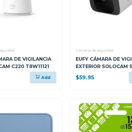
eguridad
Cámaras de seguridad
MARA DE VIGILANCIA
EUFY CÁMARA DE VIG
CAM C220 T8W11121
EXTERIOR SOLOCAM 
T8134121
$59.95
Add