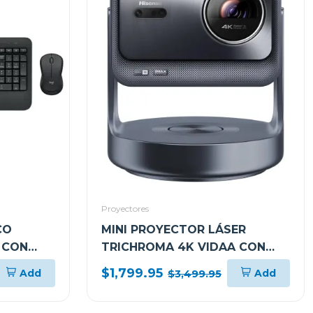
Proyectores
CO
MINI PROYECTOR LÁSER
 CON
TRICHROMA 4K VIDAA CON
 NEGRO
SUBWOOFER INTEGRADO
$1,799.95
Add
Add
$3,499.95
C2ULTRA