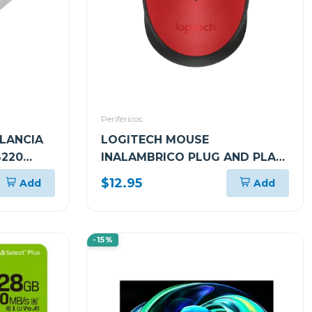
Periféricos
ILANCIA
LOGITECH MOUSE
S220
INALAMBRICO PLUG AND PLAY
ROJO M170
$12.95
Add
Add
-15%