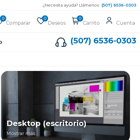
¿Necesita ayuda? Llámenos:
(507) 6536-0303
0
0
0
Comparar
Deseos
Carrito
Cuenta
(507) 6536-0303
o
Desktop (escritorio)
Mostrar más