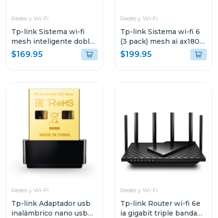
Redes y Wi-Fi
Redes y Wi-Fi
Tp-link Sistema wi-fi
Tp-link Sistema wi-fi 6
mesh inteligente doble
(3 pack) mesh ai ax1800
banda a1900 3 pack
3 pack decox20
$169.95
$199.95
Redes y Wi-Fi
Redes y Wi-Fi
Tp-link Adaptador usb
Tp-link Router wi-fi 6e
inalámbrico nano usb
ia gigabit triple banda