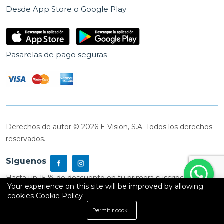
Desde App Store o Google Play
Pasarelas de pago seguras
Derechos de autor © 2026 E Vision, S.A. Todos los derechos
reservados.
Síguenos
Hasta un 15 % de descuento en tu primera suscripción
Your experience on this site will be improved by allowing
cookies
Cookie Policy
0
Permitir cookies
Inicio
Shop
Carrito
Buscar
Cuenta