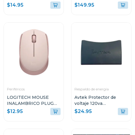
de doble banda ac600
axe5400
$14.95
$149.95
t2u nano
Periféricos
Respaldo de energía
LOGITECH MOUSE
Avtek Protector de
INALAMBRICO PLUG
voltaje 120va
AND PLAY ROSADO
cortacorriente 3 tomas
$12.95
$24.95
M170
pte-3t515