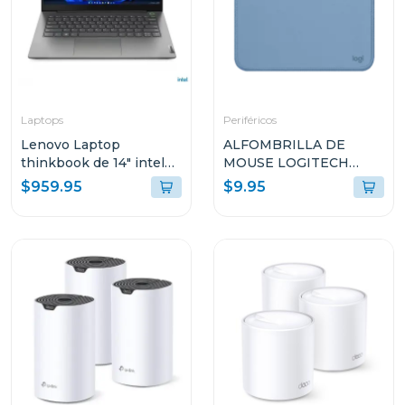
Laptops
Periféricos
Lenovo Laptop
ALFOMBRILLA DE
thinkbook de 14" intel
MOUSE LOGITECH
core i7 512GB SSD
956000038
$959.95
$9.95
21DH00M8GJ