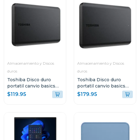
Almacenamiento y Discos
Almacenamiento y Discos
duros
duros
Toshiba Disco duro
Toshiba Disco duro
portatil canvio basics
portatil canvio basics
hdd de 2tb hdtb520xk
hdd de 4tb hdtb540xk
$119.95
$179.95