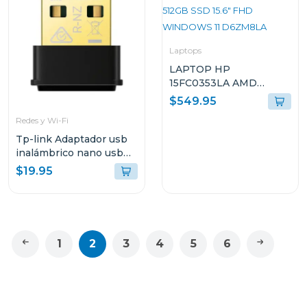
Laptops
LAPTOP HP
15FC0353LA AMD
RYZEN 5 CON 8GB RAM
$549.95
512GB SSD 15.6" FHD
Redes y Wi-Fi
WINDOWS 11 D6ZM8LA
Tp-link Adaptador usb
inalámbrico nano usb
de doble banda ac1300
$19.95
t3u nano
1
2
3
4
5
6