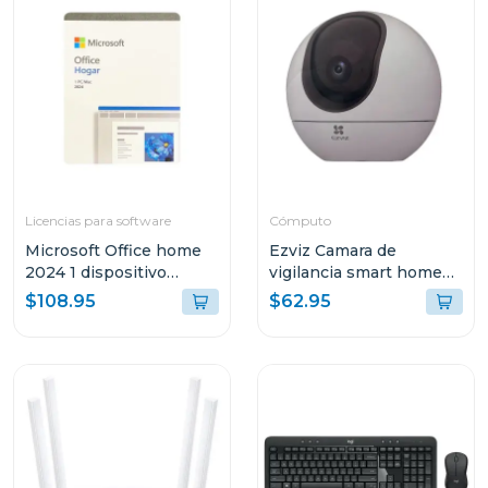
Licencias para software
Cómputo
Microsoft Office home
Ezviz Camara de
2024 1 dispositivo
vigilancia smart home
pc/mac permanente
camera 3k h6
$108.95
$62.95