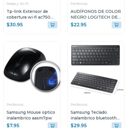
Redes y Wi-Fi
Periféricos
Tp-link Extensor de
AUDÍFONOS DE COLOR
cobertura wi-fi ac750
NEGRO LOGITECH DE
link backup re
CABLE USB TIPO-A
$30.95
$22.95
CON MICROFONO
PARA COMPUTADORAS
H390
Periféricos
Periféricos
Samsung Mouse optico
Samsung Teclado
inalambrico aasm7pw
inalambrico bluetooth
aask7pw
$7.95
$29.95