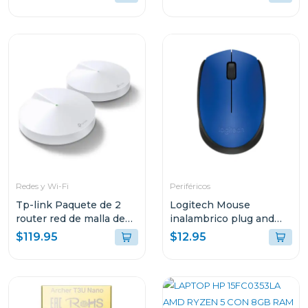
Redes y Wi-Fi
Periféricos
Tp-link Paquete de 2
Logitech Mouse
router red de malla de
inalambrico plug and
wi-fi whole home mesh
play azul m170
$119.95
$12.95
ac1300 deco m5