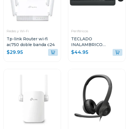
Redes y Wi-Fi
Periféricos
Tp-link Router wi-fi
TECLADO
ac750 doble banda c24
INALAMBRICO
ADVANCED LOGITECH
$29.95
$44.95
CON MOUSE
INALAMBRICO NEGRO
MK540