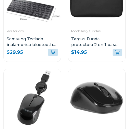
Periféricos
Mochilas y fundas
Samsung Teclado
Targus Funda
inalambrico bluetooth
protectora 2 en 1 para
aask7pw
laptop de 14"
$29.95
$14.95