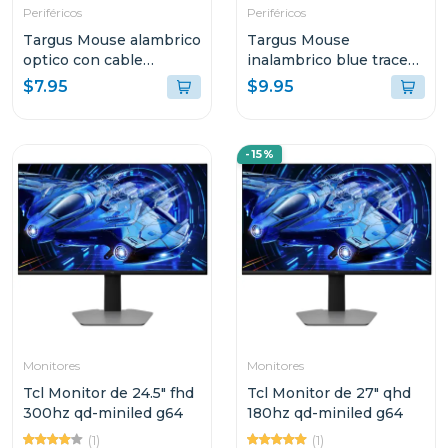
Periféricos
Periféricos
Targus Mouse alambrico
Targus Mouse
optico con cable
inalambrico blue trace
retractil amu75
optico color negro
$7.95
$9.95
-15%
Monitores
Monitores
Tcl Monitor de 24.5" fhd
Tcl Monitor de 27" qhd
300hz qd-miniled g64
180hz qd-miniled g64
(1)
(1)