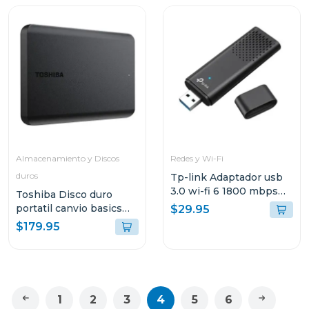
Almacenamiento y Discos
Redes y Wi-Fi
duros
Tp-link Adaptador usb
3.0 wi-fi 6 1800 mbps
Toshiba Disco duro
tx20u
portatil canvio basics
$29.95
hdd de 4tb hdtb540xk
$179.95
1
2
3
4
5
6