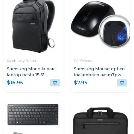
Mochilas y fundas
Periféricos
Samsung Mochila para
Samsung Mouse optico
laptop hasta 15.6"
inalambrico aasm7pw
aabp2nm
$16.95
$7.95