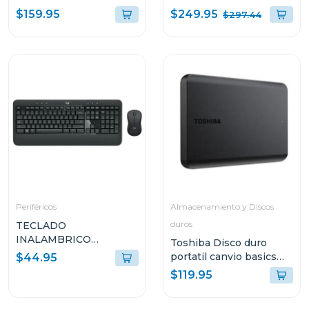
$249.95
$159.95
$297.44
Periféricos
Almacenamiento y Discos
duros
TECLADO
INALAMBRICO
Toshiba Disco duro
ADVANCED LOGITECH
portatil canvio basics
$44.95
CON MOUSE
hdd de 2tb hdtb520xk
$119.95
INALAMBRICO NEGRO
MK540