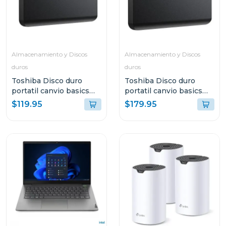
Almacenamiento y Discos
Almacenamiento y Discos
duros
duros
Toshiba Disco duro
Toshiba Disco duro
portatil canvio basics
portatil canvio basics
hdd de 2tb hdtb520xk
hdd de 4tb hdtb540xk
$119.95
$179.95