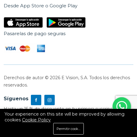
Desde App Store o Google Play
Pasarelas de pago seguras
Derechos de autor © 2026 E Vision, S.A. Todos los derechos
reservados.
Síguenos
Hasta un 15 % de descuento en tu primera suscripción
Your experience on this site will be improved by allowing
cookies
Cookie Policy
0
Permitir cookies
Inicio
Shop
Carrito
Buscar
Cuenta