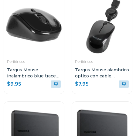
Periféricos
Periféricos
Targus Mouse
Targus Mouse alambrico
inalambrico blue trace
optico con cable
optico color negro
retractil amu75
$9.95
$7.95