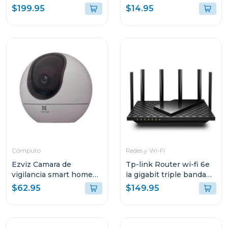
3 pack decox20
de doble banda ac600
$199.95
$14.95
t2u nano
Cómputo
Redes y Wi-Fi
Ezviz Camara de
Tp-link Router wi-fi 6e
vigilancia smart home
ia gigabit triple banda
camera 3k h6
axe5400
$62.95
$149.95