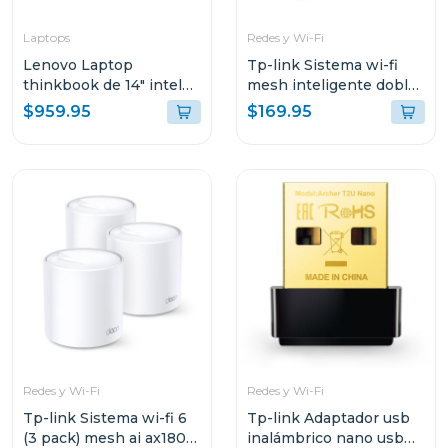
Laptops
Redes y Wi-Fi
Lenovo Laptop
Tp-link Sistema wi-fi
thinkbook de 14" intel
mesh inteligente doble
core i7 512GB SSD
banda a1900 3 pack
$959.95
$169.95
21DH00M8GJ
Redes y Wi-Fi
Redes y Wi-Fi
Tp-link Sistema wi-fi 6
Tp-link Adaptador usb
(3 pack) mesh ai ax1800
inalámbrico nano usb