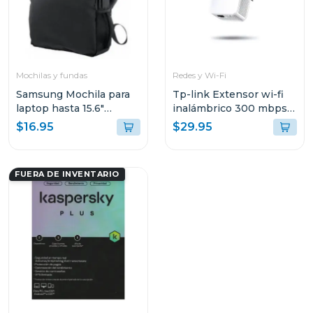
Mochilas y fundas
Redes y Wi-Fi
Samsung Mochila para
Tp-link Extensor wi-fi
laptop hasta 15.6"
inalámbrico 300 mbps
aabp2nm
con anternas externas
$16.95
$29.95
855re
FUERA DE INVENTARIO