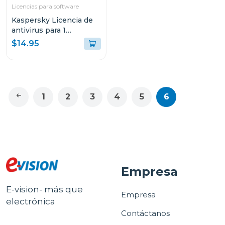
Licencias para software
Kaspersky Licencia de
antivirus para 1
dispositivo 1 año
$14.95
1
2
3
4
5
6
Empresa
E-vision- más que
Empresa
electrónica
Contáctanos