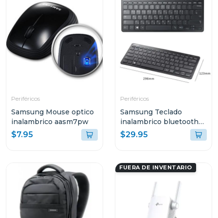
Periféricos
Periféricos
Samsung Mouse optico
Samsung Teclado
inalambrico aasm7pw
inalambrico bluetooth
aask7pw
$7.95
$29.95
FUERA DE INVENTARIO