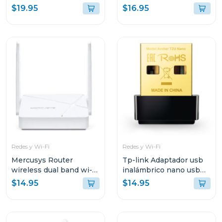
de doble banda ac1300
aabp2nm
$19.95
$16.95
t3u nano
Redes y Wi-Fi
Redes y Wi-Fi
Mercusys Router
Tp-link Adaptador usb
wireless dual band wi-fi
inalámbrico nano usb
ac750
de doble banda ac600
$14.95
$14.95
t2u nano