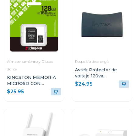
Almacenamiento y Discos
Respaldo de energía
duros
Avtek Protector de
voltaje 120va
KINGSTON MEMORIA
cortacorriente 3 tomas
MICROSD CON
$24.95
pte-3t515
ADAPTADOR DE 128GB
$25.95
SDCS3128GB