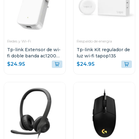
Redes y Wi-Fi
Respaldo de energía
Tp-link Extensor de wi-
Tp-link Kit regulador de
fi doble banda ac1200
luz wi-fi tapop135
e30
$24.95
$24.95