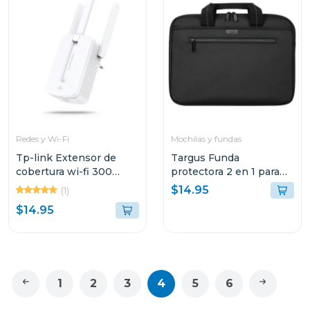
Redes y Wi-Fi
Mochilas y fundas
Tp-link Extensor de
Targus Funda
cobertura wi-fi 300
protectora 2 en 1 para
mbps mw300
laptop de 14"
$14.95
(1)
$14.95
1
2
3
4
5
6