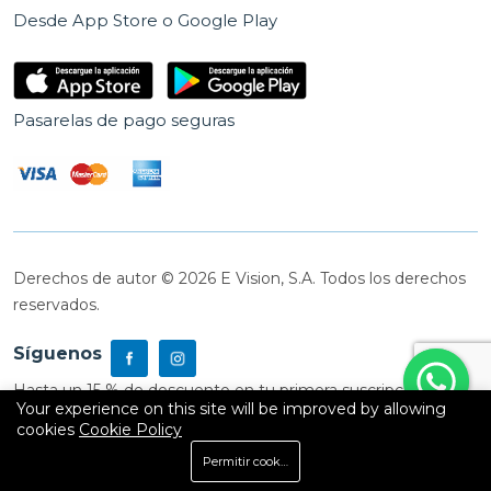
Desde App Store o Google Play
Pasarelas de pago seguras
Derechos de autor © 2026 E Vision, S.A. Todos los derechos
reservados.
Síguenos
Hasta un 15 % de descuento en tu primera suscripción
Your experience on this site will be improved by allowing
cookies
Cookie Policy
0
Permitir cookies
Inicio
Shop
Carrito
Buscar
Cuenta