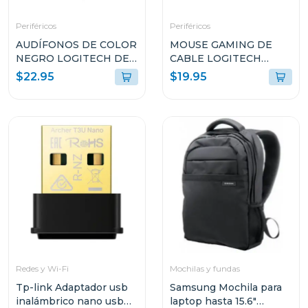
Periféricos
Periféricos
AUDÍFONOS DE COLOR
MOUSE GAMING DE
NEGRO LOGITECH DE
CABLE LOGITECH
CABLE USB TIPO-A
LYGHTSYNC DE
$22.95
$19.95
CON MICROFONO
8000DPI NEGRO G203
PARA COMPUTADORAS
H390
Redes y Wi-Fi
Mochilas y fundas
Tp-link Adaptador usb
Samsung Mochila para
inalámbrico nano usb
laptop hasta 15.6"