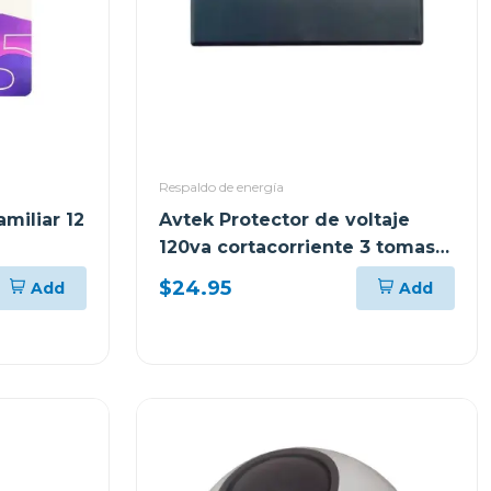
Respaldo de energía
amiliar 12
Avtek Protector de voltaje
120va cortacorriente 3 tomas
pte-3t515
$24.95
Add
Add