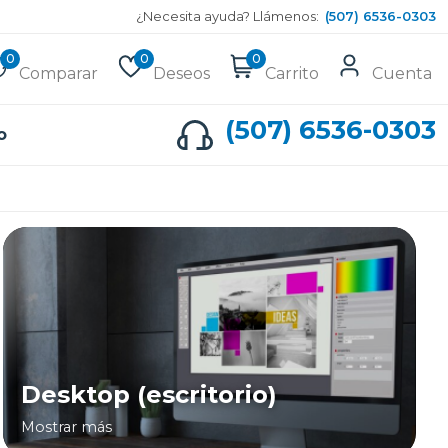
¿Necesita ayuda? Llámenos:
(507) 6536-0303
0
0
0
Comparar
Deseos
Carrito
Cuenta
(507) 6536-0303
o
Desktop (escritorio)
Mostrar más