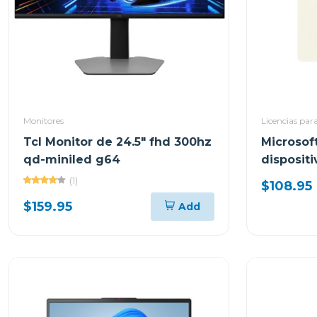
Monitores
Licencias par
Tcl Monitor de 24.5" fhd 300hz
Microsof
qd-miniled g64
disposit
permane
(1)
$108.95
$159.95
Add