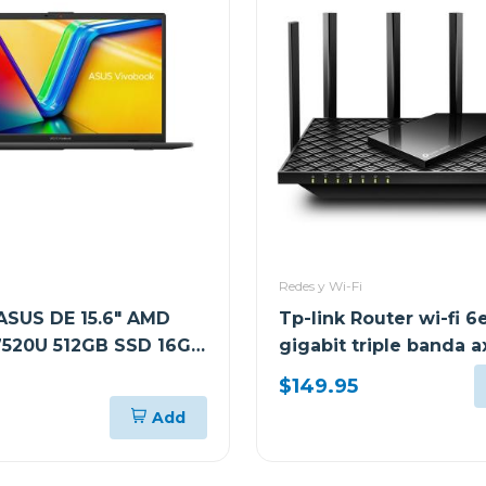
Redes y Wi-Fi
SUS DE 15.6" AMD
Tp-link Router wi-fi 6e
7520U 512GB SSD 16GB
gigabit triple banda 
OBOOK GO E1504FA
$149.95
Add