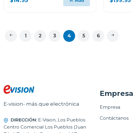
$14.95
$199.95
Add
1
2
3
4
5
6
Empres
E-vision- más que electrónica
Empresa
Contáctanos
DIRECCIÓN:
E-Vision, Los Pueblos
Centro Comercial Los Pueblos (Juan