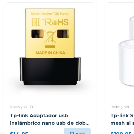
Redes y Wi-Fi
Redes y Wi-Fi
Tp-link Adaptador usb
Tp-link S
inalámbrico nano usb de doble
mesh ai 
banda ac600 t2u nano
decox20