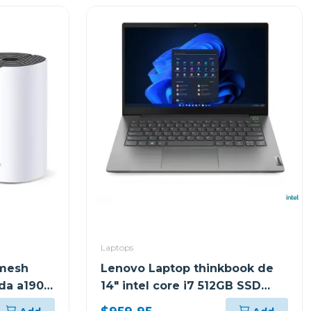
Laptops
 mesh
Lenovo Laptop thinkbook de
nda a1900
14" intel core i7 512GB SSD
21DH00M8GJ