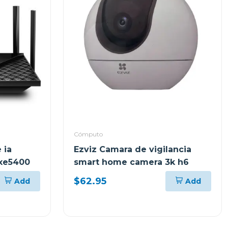
Cómputo
 ia
Ezviz Camara de vigilancia
axe5400
smart home camera 3k h6
$62.95
Add
Add