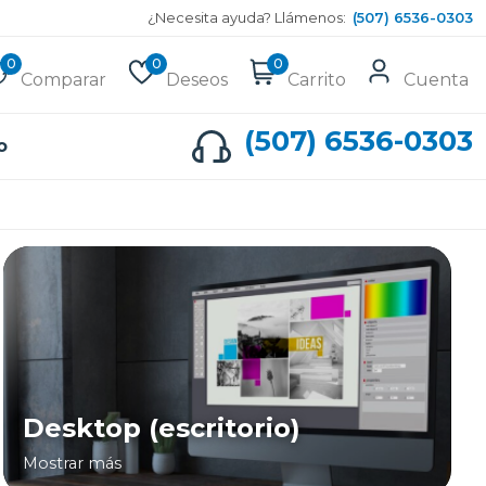
¿Necesita ayuda? Llámenos:
(507) 6536-0303
0
0
0
Comparar
Deseos
Carrito
Cuenta
(507) 6536-0303
o
Desktop (escritorio)
Mostrar más