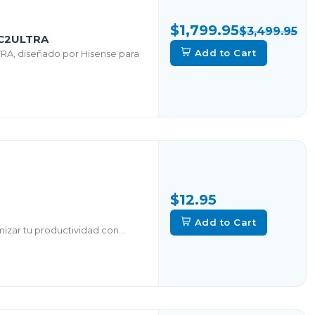
$1,799.95
$3,499.95
C2ULTRA
Add to Cart
, diseñado por Hisense para
$12.95
Add to Cart
zar tu productividad con...