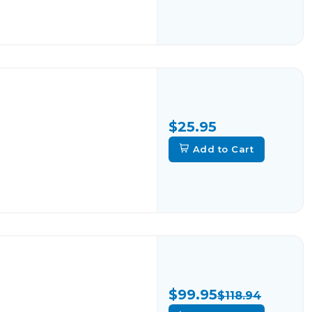
$25.95
Add to Cart
$99.95
$118.94