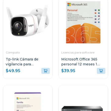
Cómputo
Licencias para software
Tp-link Cámara de
Microsoft Office 365
vigilancia para
personal 12 meses 1
exteriores con visión
dispositivo
$49.95
$39.95
nocturna y detección ia
c310