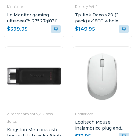
Monitores
Redes y Wi-Fi
Lg Monitor gaming
Tp-link Deco x20 (2
ultragear™ 27" 27gl830-
pack) ax1800 whole
b qhd 144hz 3 años de
home mesh
$399.95
$149.95
garantía
Almacenamiento y Discos
Periféricos
duros
Logitech Mouse
inalambrico plug and
Kingston Memoria usb
play white m170
tipo-c data traveler 64gb