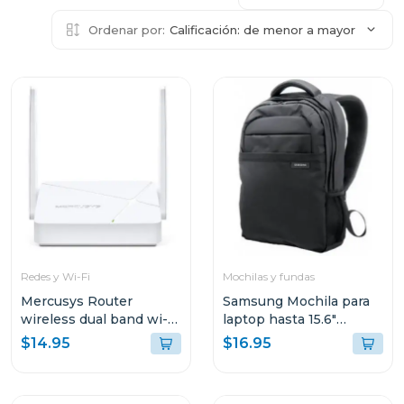
Ordenar por:
Calificación: de menor a mayor
Redes y Wi-Fi
Mochilas y fundas
Mercusys Router
Samsung Mochila para
wireless dual band wi-fi
laptop hasta 15.6"
ac750
aabp2nm
$14.95
$16.95