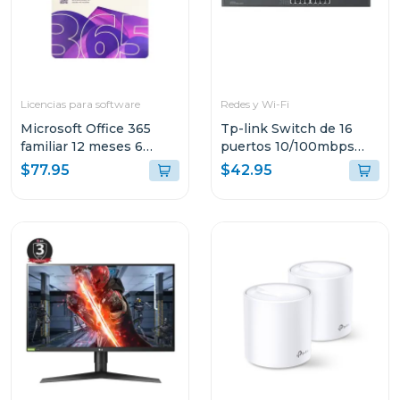
Licencias para software
Redes y Wi-Fi
Microsoft Office 365
Tp-link Switch de 16
familiar 12 meses 6
puertos 10/100mbps
dispositivos
para montaje en rack
$77.95
$42.95
tlsf10