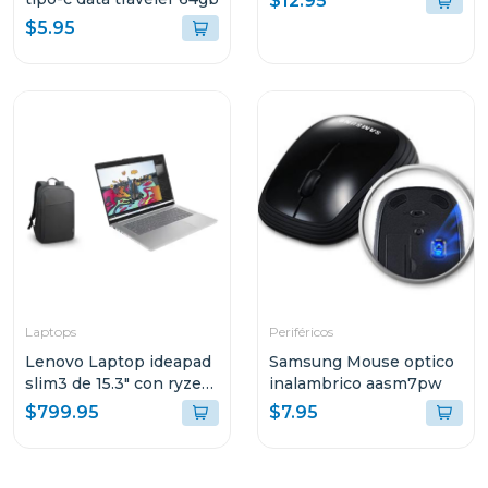
$12.95
$5.95
Laptops
Periféricos
Lenovo Laptop ideapad
Samsung Mouse optico
slim3 de 15.3" con ryzen
inalambrico aasm7pw
7 24gb ram y 512gb ssd
$799.95
$7.95
windows 11
83K700ECGJ