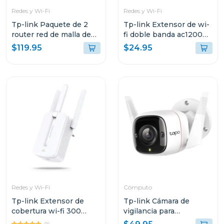
Redes y Wi-Fi
Redes y Wi-Fi
Tp-link Paquete de 2
Tp-link Extensor de wi-
router red de malla de
fi doble banda ac1200
wi-fi whole home mesh
e30
$119.95
$24.95
ac1300 deco m5
Redes y Wi-Fi
Cómputo
Tp-link Extensor de
Tp-link Cámara de
cobertura wi-fi 300
vigilancia para
mbps mw300
exteriores con visión