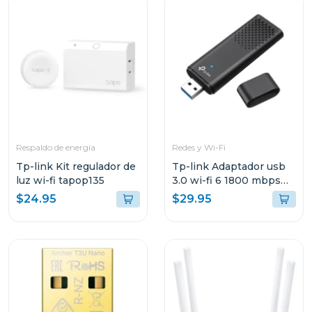
Respaldo de energía
Redes y Wi-Fi
Tp-link Kit regulador de
Tp-link Adaptador usb
luz wi-fi tapop135
3.0 wi-fi 6 1800 mbps
tx20u
$24.95
$29.95