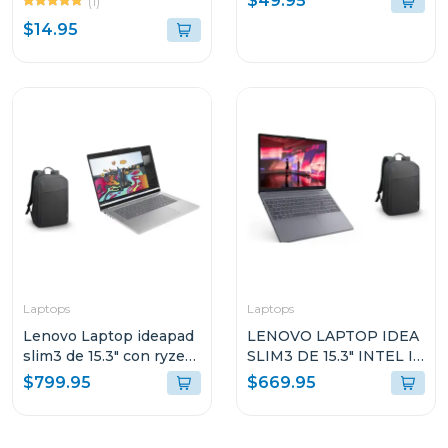
$49.95
(1)
nocturna y detección ia
$14.95
c310
Laptops
Laptops
Lenovo Laptop ideapad
LENOVO LAPTOP IDEA
slim3 de 15.3" con ryzen
SLIM3 DE 15.3" INTEL I5
7 24gb ram y 512gb ssd
CON 16GB RAM Y 512GB
$799.95
$669.95
windows 11
SSD WINDOWS 11
83K700ECGJ
HOME SL IRH10 +
MOCHILA 83K100PTGJ