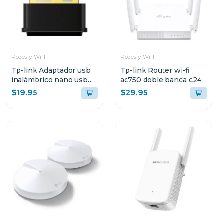
Redes y Wi-Fi
Redes y Wi-Fi
Tp-link Adaptador usb
Tp-link Router wi-fi
inalámbrico nano usb
ac750 doble banda c24
de doble banda ac1300
$19.95
$29.95
t3u nano