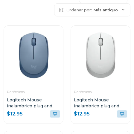
Ordenar por:
Más antiguo
Periféricos
Periféricos
Logitech Mouse
Logitech Mouse
inalambrico plug and
inalambrico plug and
play gris azulado m170
play white m170
$12.95
$12.95