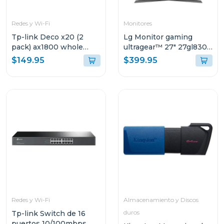
Redes y Wi-Fi
Monitores
Tp-link Deco x20 (2
Lg Monitor gaming
pack) ax1800 whole
ultragear™ 27" 27gl830-
home mesh
b qhd 144hz 3 años de
$149.95
$399.95
garantía
Redes y Wi-Fi
Almacenamiento y Discos
duros
Tp-link Switch de 16
puertos 10/100mbps