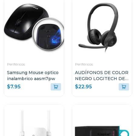
Periféricos
Periféricos
Samsung Mouse optico
AUDÍFONOS DE COLOR
inalambrico aasm7pw
NEGRO LOGITECH DE
CABLE USB TIPO-A
$7.95
$22.95
CON MICROFONO
PARA COMPUTADORAS
H390