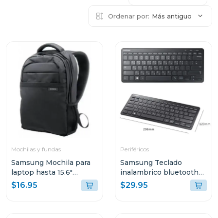
Ordenar por:
Más antiguo
Mochilas y fundas
Periféricos
Samsung Mochila para
Samsung Teclado
laptop hasta 15.6"
inalambrico bluetooth
aabp2nm
aask7pw
$16.95
$29.95