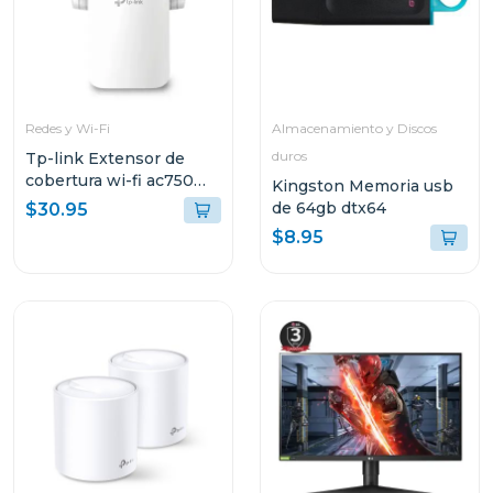
Redes y Wi-Fi
Almacenamiento y Discos
duros
Tp-link Extensor de
cobertura wi-fi ac750
Kingston Memoria usb
link backup re
de 64gb dtx64
$30.95
$8.95