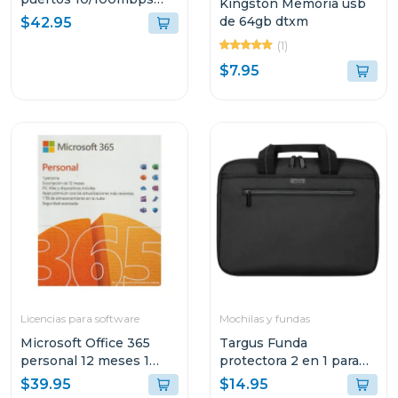
Kingston Memoria usb
para montaje en rack
de 64gb dtxm
$42.95
tlsf10
(1)
$7.95
Licencias para software
Mochilas y fundas
Microsoft Office 365
Targus Funda
personal 12 meses 1
protectora 2 en 1 para
dispositivo
laptop de 14"
$39.95
$14.95