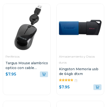
Periféricos
Almacenamiento y Discos
duros
Targus Mouse alambrico
optico con cable
Kingston Memoria usb
retractil amu75
de 64gb dtxm
$7.95
(1)
$7.95