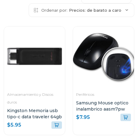
Ordenar por:
Precios: de barato a caro
Almacenamiento y Discos
Periféricos
duros
Samsung Mouse optico
inalambrico aasm7pw
Kingston Memoria usb
tipo-c data traveler 64gb
$7.95
$5.95