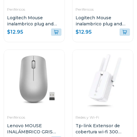
Periféricos
Periféricos
Logitech Mouse
Logitech Mouse
inalambrico plug and
inalambrico plug and
play gris azulado m170
play negro m170
$12.95
$12.95
Periféricos
Redes y Wi-Fi
Lenovo MOUSE
Tp-link Extensor de
INALÁMBRICO GRIS
cobertura wi-fi 300