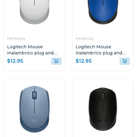
Periféricos
Periféricos
Logitech Mouse
Logitech Mouse
inalambrico plug and
inalambrico plug and
play white m170
play azul m170
$12.95
$12.95