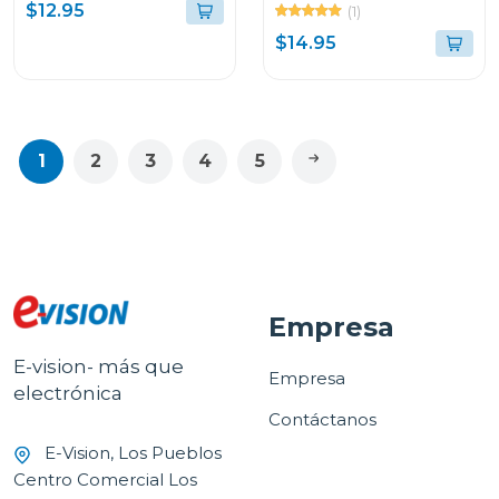
PLATINO L300 GY50Z1
mbps mw300
$12.95
(1)
$14.95
1
2
3
4
5
Empresa
E-vision- más que
Empresa
electrónica
Contáctanos
E-Vision, Los Pueblos
Centro Comercial Los