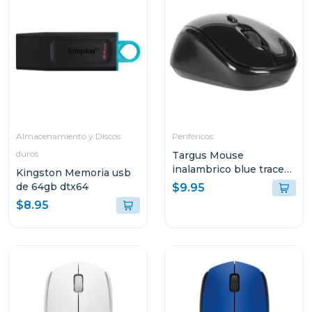
Almacenamiento y Discos
Periféricos
duros
Targus Mouse
inalambrico blue trace
Kingston Memoria usb
optico color negro
de 64gb dtx64
$9.95
$8.95