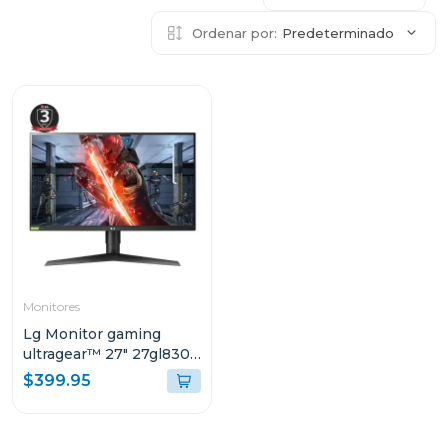
Ordenar por:
Predeterminado
Monitores
Lg Monitor gaming
ultragear™ 27" 27gl830-
b qhd 144hz 3 años de
$399.95
garantía