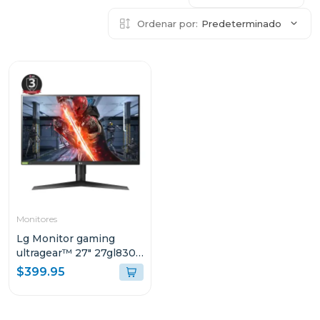
Ordenar por:
Predeterminado
Monitores
Lg Monitor gaming
ultragear™ 27" 27gl830-
b qhd 144hz 3 años de
$399.95
garantía