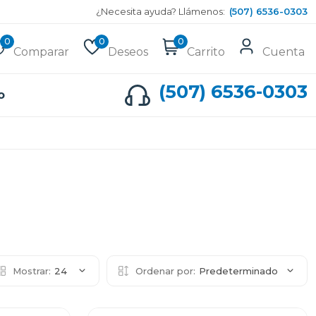
¿Necesita ayuda? Llámenos:
(507) 6536-0303
0
0
0
Comparar
Deseos
Carrito
Cuenta
(507) 6536-0303
o
Mostrar:
24
Ordenar por:
Predeterminado