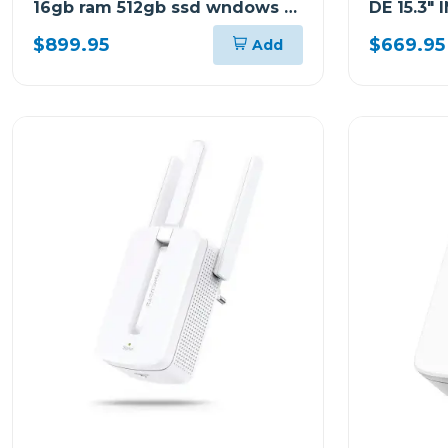
16gb ram 512gb ssd wndows 11
DE 15.3"
home sl gris luna arp9 +
RAM Y 5
$899.95
$669.95
Add
mochila lenovo 83jc003t
HOME SL
83K100P