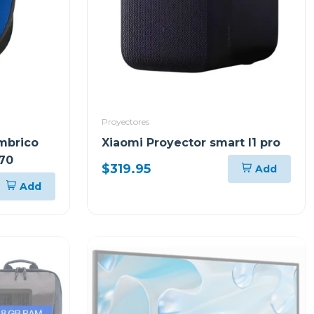
Proyectores
mbrico
Xiaomi Proyector smart l1 pro
170
$319.95
Add
Add