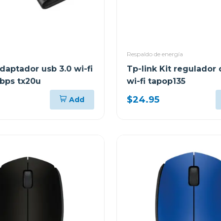
Respaldo de energía
daptador usb 3.0 wi-fi
Tp-link Kit regulador 
bps tx20u
wi-fi tapop135
$24.95
Add