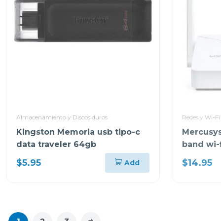
Almacenamiento y Discos duros
Redes y Wi-Fi
Kingston Memoria usb tipo-c
Mercusys
data traveler 64gb
band wi-
$5.95
$14.95
Add