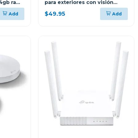
24gb ram
para exteriores con visión
11
nocturna y detección ia c310
$49.95
Add
Add