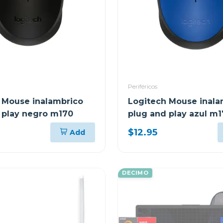
Periféricos
 Mouse inalambrico
Logitech Mouse inala
 play negro m170
plug and play azul m
$12.95
Add
DECIMO