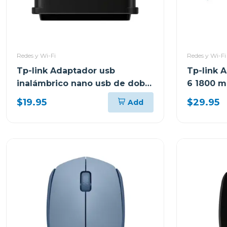
Redes y Wi-Fi
Redes y Wi-Fi
Tp-link Adaptador usb
Tp-link A
inalámbrico nano usb de doble
6 1800 m
banda ac1300 t3u nano
$19.95
$29.95
Add