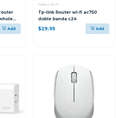
Redes y Wi-Fi
router
Tp-link Router wi-fi ac750
 whole
doble banda c24
eco m5
$29.95
Add
Add