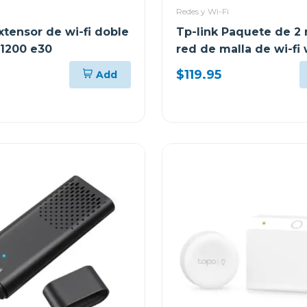
Redes y Wi-Fi
xtensor de wi-fi doble
Tp-link Paquete de 2 
1200 e30
red de malla de wi-fi
home mesh ac1300 d
$119.95
Add