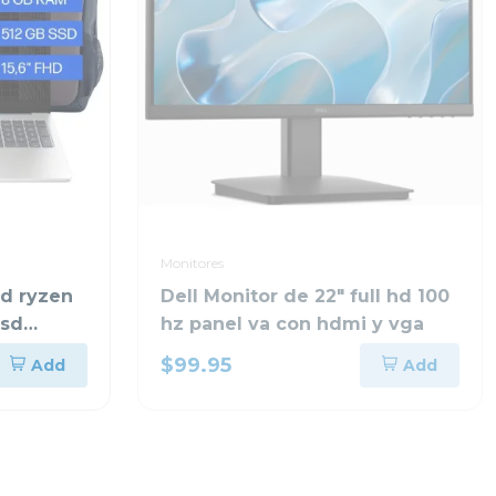
Monitores
md ryzen
Dell Monitor de 22" full hd 100
ssd
hz panel va con hdmi y vga
$99.95
Add
Add