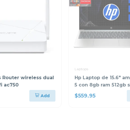
Laptops
 Router wireless dual
Hp Laptop de 15.6" a
fi ac750
5 con 8gb ram 512gb 
15fc0250
$559.95
Add