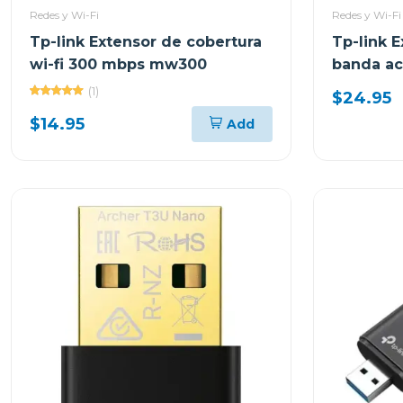
Redes y Wi-Fi
Redes y Wi-Fi
Tp-link Extensor de cobertura
Tp-link E
wi-fi 300 mbps mw300
banda ac
(1)
$24.95
$14.95
Add