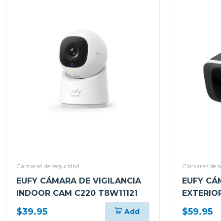
Cámaras de seguridad
Cámaras de s
EUFY CÁMARA DE VIGILANCIA
EUFY CÁ
INDOOR CAM C220 T8W11121
EXTERIO
T8134121
$39.95
$59.95
Add