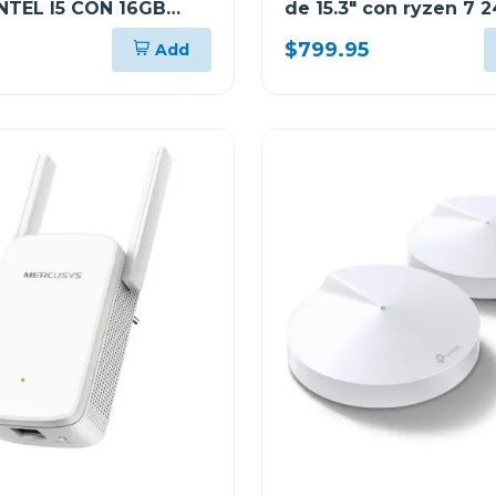
 INTEL I5 CON 16GB
de 15.3" con ryzen 7 
12GB SSD WINDOWS 11
y 512gb ssd windows 
$799.95
Add
 IRH10 + MOCHILA
83K700ECGJ
TGJ