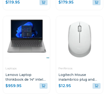
hdd de 2tb hdtb520xk
hdd de 4tb hdtb540xk
$119.95
$179.95
Laptops
Periféricos
Lenovo Laptop
Logitech Mouse
thinkbook de 14" intel
inalambrico plug and
core i7 512GB SSD
play white m170
$959.95
$12.95
21DH00M8GJ