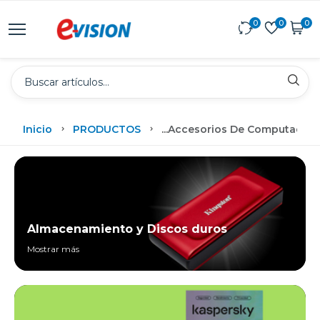
0
0
0
Inicio
PRODUCTOS
...
Accesorios De Computadora
Almacenamiento y Discos duros
Mostrar más