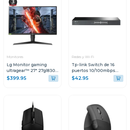
Monitores
Redes y Wi-Fi
Lg Monitor gaming
Tp-link Switch de 16
ultragear™ 27" 27gl830-
puertos 10/100mbps
b qhd 144hz 3 años de
para montaje en rack
$399.95
$42.95
garantía
tlsf10