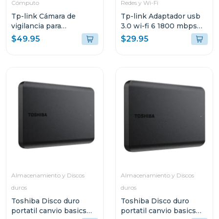
Cómputo
Redes y Wi-Fi
Tp-link Cámara de
Tp-link Adaptador usb
vigilancia para
3.0 wi-fi 6 1800 mbps
exteriores con visión
tx20u
$49.95
$29.95
nocturna y detección ia
c310
Almacenamiento y Discos
Almacenamiento y Discos
duros
duros
Toshiba Disco duro
Toshiba Disco duro
portatil canvio basics
portatil canvio basics