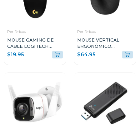
Periféricos
Periféricos
MOUSE GAMING DE
MOUSE VERTICAL
CABLE LOGITECH
ERGONÓMICO
LYGHTSYNC DE
LOGITECH LIFT CON
$19.95
$64.95
8000DPI NEGRO G203
EASY-SWITCH MR0094