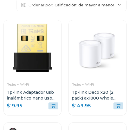
Ordenar por:
Calificación: de mayor a menor
Redes y Wi-Fi
Redes y Wi-Fi
Tp-link Adaptador usb
Tp-link Deco x20 (2
inalámbrico nano usb
pack) ax1800 whole
de doble banda ac1300
home mesh
$19.95
$149.95
t3u nano