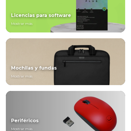
Licencias para software
Mostrar más
Mochilas y fundas
Mostrar más
Periféricos
Mostrar más