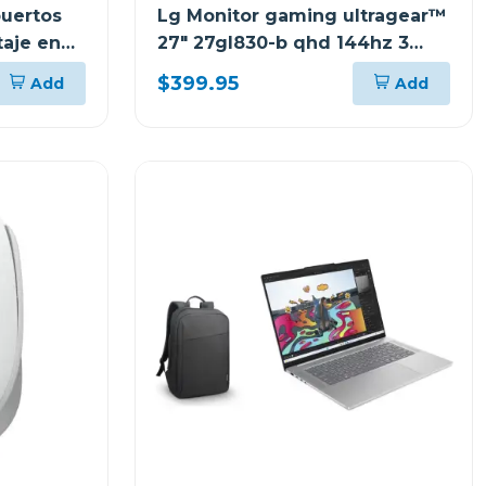
puertos
Lg Monitor gaming ultragear™
aje en
27" 27gl830-b qhd 144hz 3
años de garantía
$399.95
Add
Add