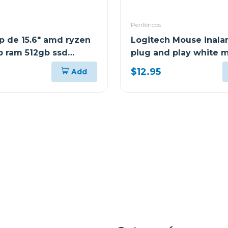
Periféricos
p de 15.6" amd ryzen
Logitech Mouse inala
b ram 512gb ssd
plug and play white 
$12.95
Add