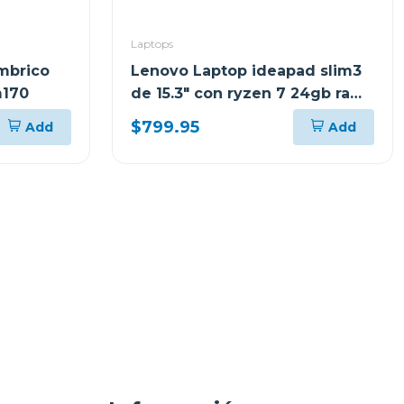
Laptops
mbrico
Lenovo Laptop ideapad slim3
m170
de 15.3" con ryzen 7 24gb ram
y 512gb ssd windows 11
$799.95
Add
Add
83K700ECGJ