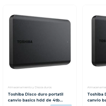
Almacenamiento y Discos duros
Almacenamien
Toshiba Disco duro portatil
Toshiba D
canvio basics hdd de 4tb
canvio b