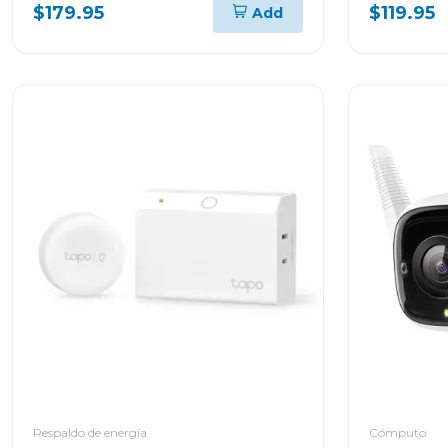
hdtb540xk
hdtb520
$179.95
$119.95
Add
Respaldo de energía
Cómputo