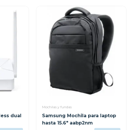
Mochilas y fundas
less dual
Samsung Mochila para laptop
hasta 15.6" aabp2nm