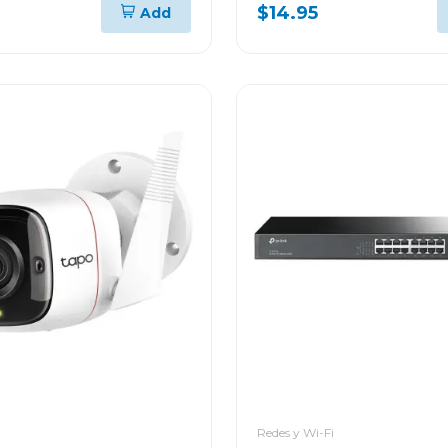
xk
$14.95
Add
Redes y Wi-Fi