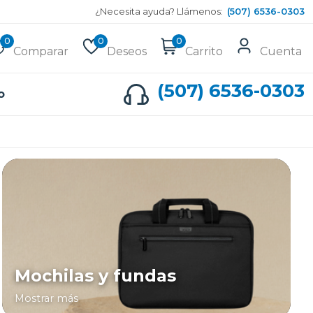
¿Necesita ayuda? Llámenos:
(507) 6536-0303
0
0
0
Comparar
Deseos
Carrito
Cuenta
(507) 6536-0303
o
Mochilas y fundas
Mostrar más