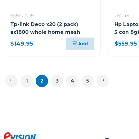
Redes y Wi-Fi
Laptops
Tp-link Deco x20 (2 pack)
Hp Lapto
ax1800 whole home mesh
5 con 8g
15fc0250
$149.95
$559.95
Add
1
2
3
4
5