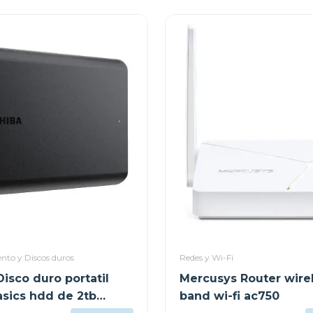
to y Discos duros
Redes y Wi-Fi
isco duro portatil
Mercusys Router wire
asics hdd de 2tb
band wi-fi ac750