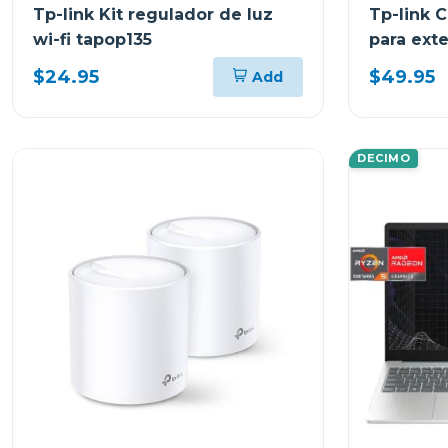
Tp-link Kit regulador de luz
Tp-link 
wi-fi tapop135
para exte
nocturna
$24.95
$49.95
Add
DECIMO