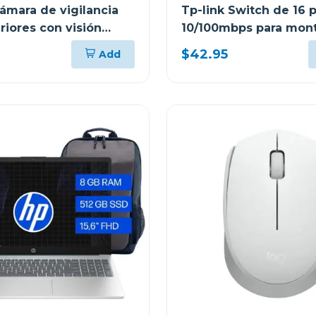
Cámara de vigilancia
Tp-link Switch de 16 
riores con visión
10/100mbps para mont
 y detección ia c310
rack tlsf10
$42.95
Add