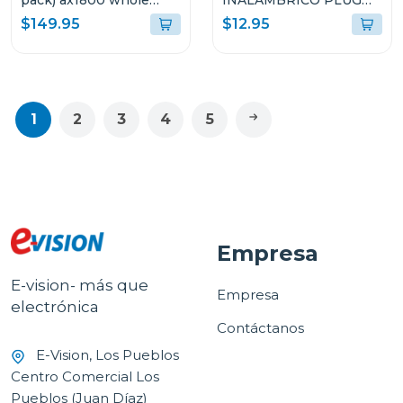
pack) ax1800 whole
INALAMBRICO PLUG
home mesh
AND PLAY ROJO M170
$149.95
$12.95
1
2
3
4
5
Empresa
E-vision- más que
Empresa
electrónica
Contáctanos
E-Vision, Los Pueblos
Centro Comercial Los
Pueblos (Juan Díaz)