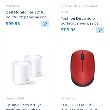
Monitores
Almacenamiento y Discos
duros
Dell Monitor de 22" full
hd 100 hz panel va con
Toshiba Disco duro
hdmi y vga
portatil canvio basics
$99.95
hdd de 2tb hdtb520xk
$119.95
Redes y Wi-Fi
Periféricos
Tp-link Deco x20 (2
LOGITECH MOUSE