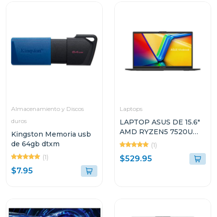
Almacenamiento y Discos
Laptops
duros
LAPTOP ASUS DE 15.6"
AMD RYZEN5 7520U
Kingston Memoria usb
512GB SSD 16GB RAM
de 64gb dtxm
(1)
VIVOBOOK GO E1504FA
(1)
$529.95
$7.95