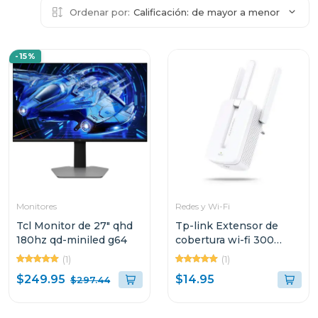
Ordenar por:
Calificación: de mayor a menor
-15%
Monitores
Redes y Wi-Fi
Tcl Monitor de 27" qhd
Tp-link Extensor de
180hz qd-miniled g64
cobertura wi-fi 300
mbps mw300
(1)
(1)
$249.95
$14.95
$297.44