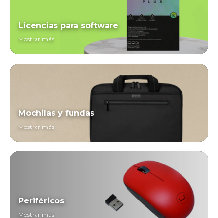
Licencias para software
Mostrar más
Mochilas y fundas
Mostrar más
Periféricos
Mostrar más