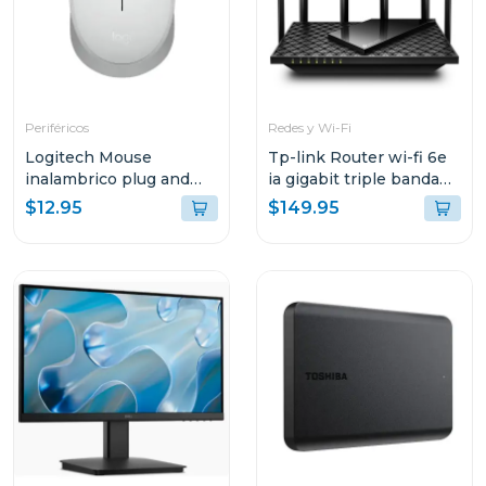
Periféricos
Redes y Wi-Fi
Logitech Mouse
Tp-link Router wi-fi 6e
inalambrico plug and
ia gigabit triple banda
play white m170
axe5400
$12.95
$149.95