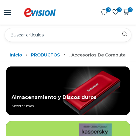
0
0
0
Inicio
PRODUCTOS
...
Accesorios De Computadora
Almacenamiento y Discos duros
Mostrar más