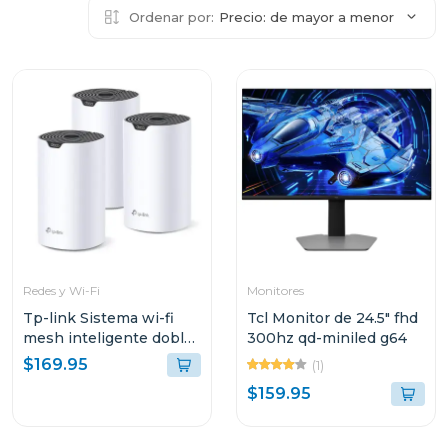
Ordenar por:
Precio: de mayor a menor
Redes y Wi-Fi
Monitores
Tp-link Sistema wi-fi
Tcl Monitor de 24.5" fhd
mesh inteligente doble
300hz qd-miniled g64
banda a1900 3 pack
$169.95
(1)
$159.95