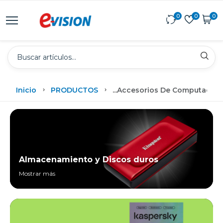
0
0
0
Inicio
PRODUCTOS
...
Accesorios De Computadora
Almacenamiento y Discos duros
Mostrar más