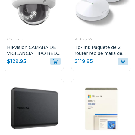
Cómputo
Redes y Wi-Fi
Hikvision CAMARA DE
Tp-link Paquete de 2
VIGILANCIA TIPO RED
router red de malla de
DOMO CON LUZ
wi-fi whole home mesh
$129.95
$119.95
HÍBRIDA INTELIGENTE
ac1300 deco m5
G2LIS2U