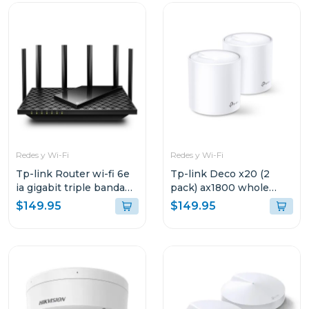
Redes y Wi-Fi
Redes y Wi-Fi
Tp-link Router wi-fi 6e
Tp-link Deco x20 (2
ia gigabit triple banda
pack) ax1800 whole
axe5400
home mesh
$149.95
$149.95