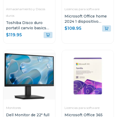
Almacenamiento y Discos
Licencias para software
duros
Microsoft Office home
2024 1 dispositivo
Toshiba Disco duro
pc/mac permanente
portatil canvio basics
$108.95
hdd de 2tb hdtb520xk
$119.95
Monitores
Licencias para software
Dell Monitor de 22" full
Microsoft Office 365