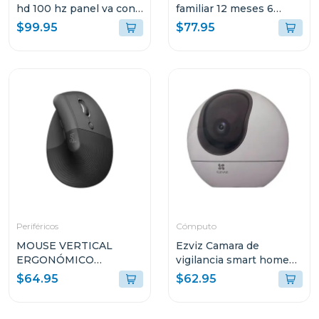
hd 100 hz panel va con
familiar 12 meses 6
hdmi y vga
dispositivos
$99.95
$77.95
Periféricos
Cómputo
MOUSE VERTICAL
Ezviz Camara de
ERGONÓMICO
vigilancia smart home
LOGITECH LIFT CON
camera 3k h6
$64.95
$62.95
EASY-SWITCH MR0094