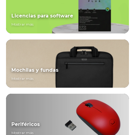
Licencias para software
Mostrar más
Mochilas y fundas
Mostrar más
Periféricos
Mostrar más