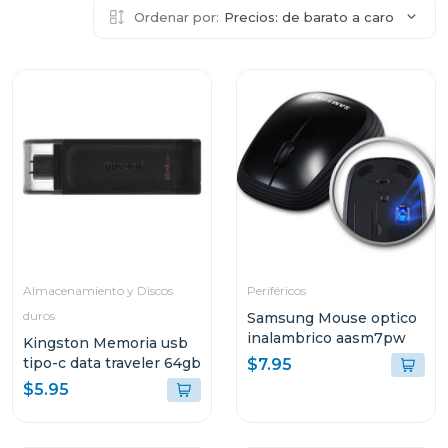
Ordenar por:
Precios: de barato a caro
Almacenamiento y Discos
Periféricos
duros
Samsung Mouse optico
inalambrico aasm7pw
Kingston Memoria usb
tipo-c data traveler 64gb
$7.95
$5.95