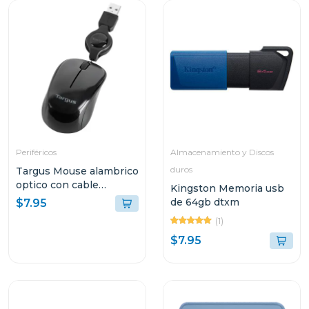
Periféricos
Almacenamiento y Discos
duros
Targus Mouse alambrico
optico con cable
Kingston Memoria usb
retractil amu75
de 64gb dtxm
$7.95
(1)
$7.95