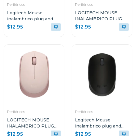
Periféricos
Periféricos
Logitech Mouse
LOGITECH MOUSE
inalambrico plug and
INALAMBRICO PLUG
play azul m170
AND PLAY ROJO M170
$12.95
$12.95
Periféricos
Periféricos
LOGITECH MOUSE
Logitech Mouse
INALAMBRICO PLUG
inalambrico plug and
AND PLAY ROSADO
play negro m170
$12.95
$12.95