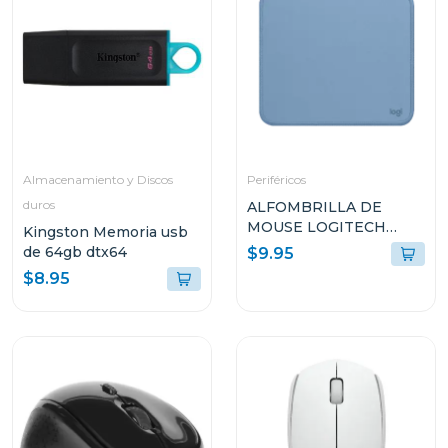
Almacenamiento y Discos
Periféricos
duros
ALFOMBRILLA DE
MOUSE LOGITECH
Kingston Memoria usb
956000038
de 64gb dtx64
$9.95
$8.95