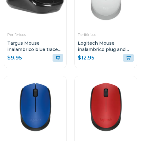
Periféricos
Periféricos
Targus Mouse
Logitech Mouse
inalambrico blue trace
inalambrico plug and
optico color negro
play white m170
$9.95
$12.95