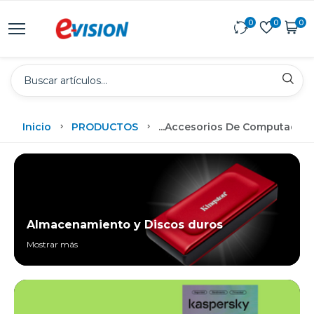
0
0
0
Inicio
PRODUCTOS
...
Accesorios De Computadora
Almacenamiento y Discos duros
Mostrar más