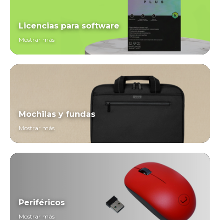
Licencias para software
Mostrar más
Mochilas y fundas
Mostrar más
Periféricos
Mostrar más