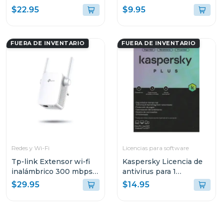
CABLE USB TIPO-A
956000038
$22.95
$9.95
CON MICROFONO
PARA COMPUTADORAS
H390
FUERA DE INVENTARIO
FUERA DE INVENTARIO
Redes y Wi-Fi
Licencias para software
Tp-link Extensor wi-fi
Kaspersky Licencia de
inalámbrico 300 mbps
antivirus para 1
con anternas externas
dispositivo 1 año
$29.95
$14.95
855re