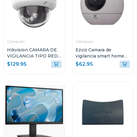
Cómputo
Cómputo
Hikvision CAMARA DE
Ezviz Camara de
VIGILANCIA TIPO RED
vigilancia smart home
DOMO CON LUZ
camera 3k h6
$129.95
$62.95
HÍBRIDA INTELIGENTE
G2LIS2U