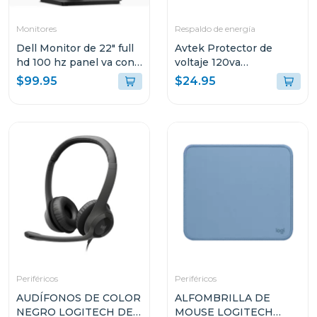
Monitores
Respaldo de energía
Dell Monitor de 22" full
Avtek Protector de
hd 100 hz panel va con
voltaje 120va
hdmi y vga
cortacorriente 3 tomas
$99.95
$24.95
pte-3t515
Periféricos
Periféricos
AUDÍFONOS DE COLOR
ALFOMBRILLA DE
NEGRO LOGITECH DE
MOUSE LOGITECH