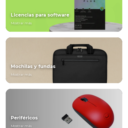
Licencias para software
Mostrar más
Mochilas y fundas
Mostrar más
Periféricos
Mostrar más