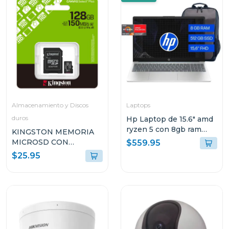
Almacenamiento y Discos
Laptops
duros
Hp Laptop de 15.6" amd
ryzen 5 con 8gb ram
KINGSTON MEMORIA
512gb ssd 15fc0250
MICROSD CON
$559.95
ADAPTADOR DE 128GB
$25.95
SDCS3128GB