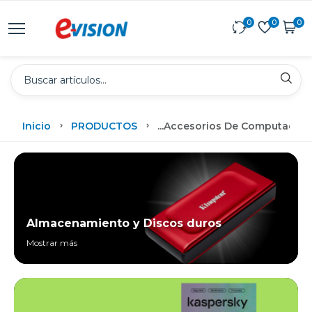
0
0
0
Inicio
PRODUCTOS
...
Accesorios De Computadora
Almacenamiento y Discos duros
Mostrar más