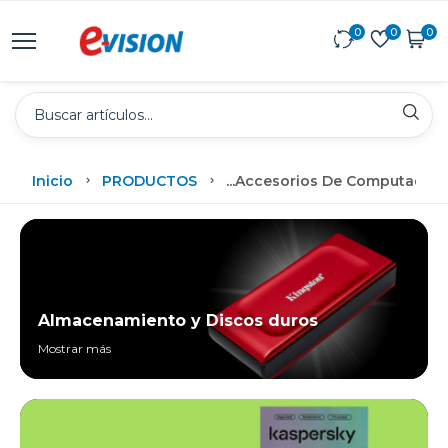
0
0
0
Inicio
PRODUCTOS
...
Accesorios De Computadora
Almacenamiento y Discos duros
Mostrar más