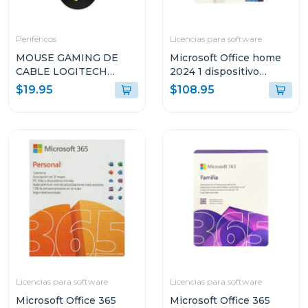
Periféricos
Licencias para software
MOUSE GAMING DE
Microsoft Office home
CABLE LOGITECH
2024 1 dispositivo
LYGHTSYNC DE
pc/mac permanente
$19.95
$108.95
8000DPI NEGRO G203
Licencias para software
Licencias para software
Microsoft Office 365
Microsoft Office 365