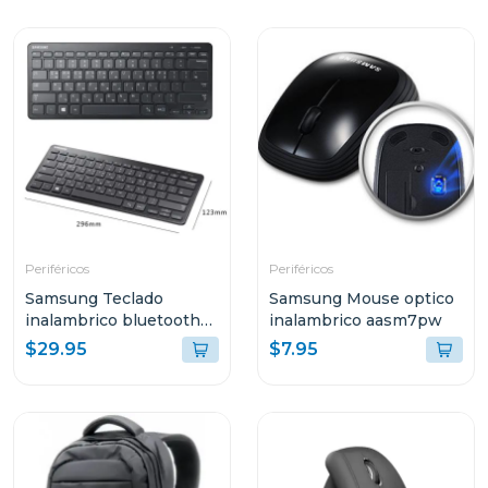
Periféricos
Periféricos
Samsung Teclado
Samsung Mouse optico
inalambrico bluetooth
inalambrico aasm7pw
aask7pw
$29.95
$7.95