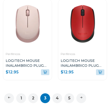
Periféricos
Periféricos
LOGITECH MOUSE
LOGITECH MOUSE
INALAMBRICO PLUG
INALAMBRICO PLUG
AND PLAY ROSADO
AND PLAY ROJO M170
$12.95
$12.95
M170
1
2
3
4
5