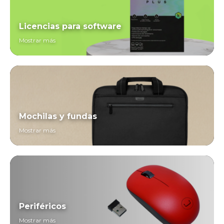
Licencias para software
Mostrar más
Mochilas y fundas
Mostrar más
Periféricos
Mostrar más