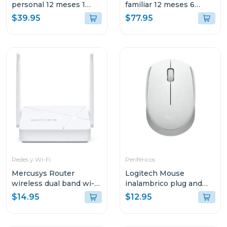
personal 12 meses 1
familiar 12 meses 6
dispositivo
dispositivos
$39.95
$77.95
Redes y Wi-Fi
Periféricos
Mercusys Router
Logitech Mouse
wireless dual band wi-fi
inalambrico plug and
ac750
play white m170
$14.95
$12.95