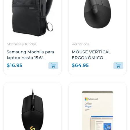
Mochilas y fundas
Periféricos
Samsung Mochila para
MOUSE VERTICAL
laptop hasta 15.6"
ERGONÓMICO
aabp2nm
LOGITECH LIFT CON
$16.95
$64.95
EASY-SWITCH MR0094