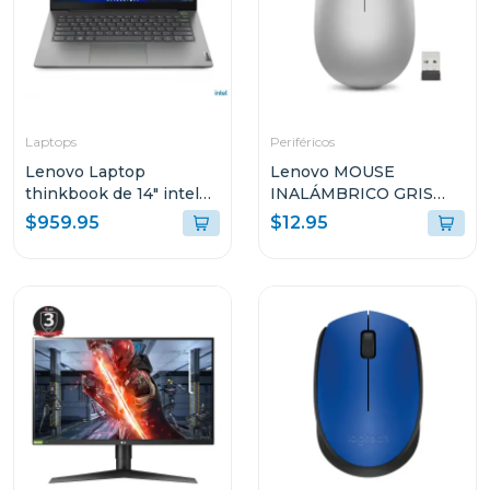
Laptops
Periféricos
Lenovo Laptop
Lenovo MOUSE
thinkbook de 14" intel
INALÁMBRICO GRIS
core i7 512GB SSD
PLATINO L300 GY50Z1
$959.95
$12.95
21DH00M8GJ