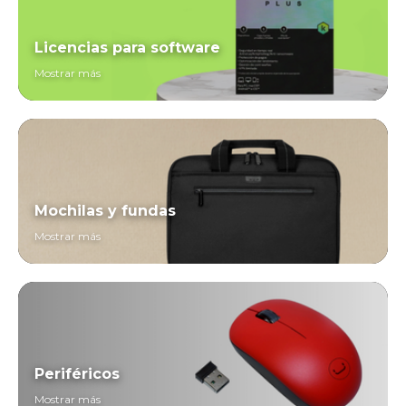
Licencias para software
Mostrar más
Mochilas y fundas
Mostrar más
Periféricos
Mostrar más