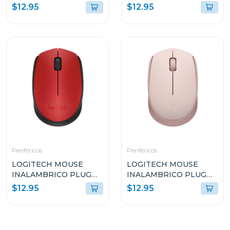
play gris azulado m170
play negro m170
$12.95
$12.95
Periféricos
Periféricos
LOGITECH MOUSE
LOGITECH MOUSE
INALAMBRICO PLUG
INALAMBRICO PLUG
AND PLAY ROJO M170
AND PLAY ROSADO
$12.95
$12.95
M170