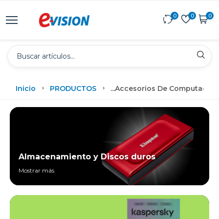
0
0
0
Inicio
PRODUCTOS
...
Accesorios De Computadora
Almacenamiento y Discos duros
Mostrar más