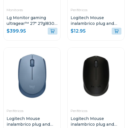
Monitores
Periféricos
Lg Monitor gaming
Logitech Mouse
ultragear™ 27" 27gl830-
inalambrico plug and
b qhd 144hz 3 años de
play azul m170
$399.95
$12.95
garantía
Periféricos
Periféricos
Logitech Mouse
Logitech Mouse
inalambrico plug and
inalambrico plug and