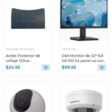
Respaldo de energía
Monitores
Avtek Protector de
Dell Monitor de 22" full
voltaje 120va
hd 100 hz panel va con
cortacorriente 3 tomas
hdmi y vga
$24.95
$99.95
pte-3t515