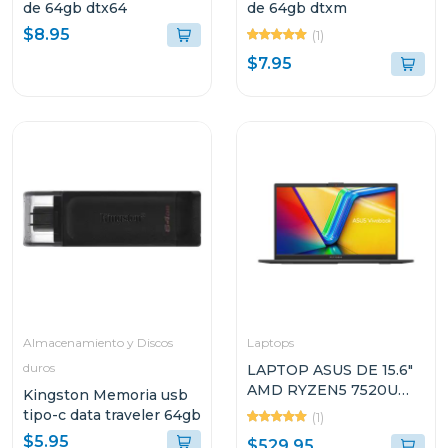
de 64gb dtx64
de 64gb dtxm
$8.95
(1)
$7.95
Almacenamiento y Discos
Laptops
duros
LAPTOP ASUS DE 15.6"
AMD RYZEN5 7520U
Kingston Memoria usb
512GB SSD 16GB RAM
tipo-c data traveler 64gb
(1)
VIVOBOOK GO E1504FA
$5.95
$529.95