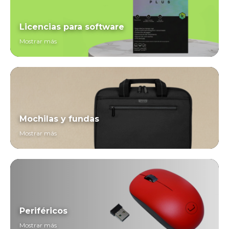
Licencias para software
Mostrar más
Mochilas y fundas
Mostrar más
Periféricos
Mostrar más