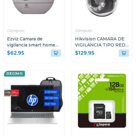
Cómputo
Cómputo
Ezviz Camara de
Hikvision CAMARA DE
vigilancia smart home
VIGILANCIA TIPO RED
camera 3k h6
DOMO CON LUZ
$62.95
$129.95
HÍBRIDA INTELIGENTE
G2LIS2U
DECIMO