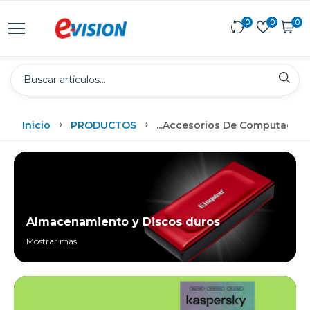
0
0
0
Inicio
PRODUCTOS
...
Accesorios De Computadora
Almacenamiento y Discos duros
Mostrar más