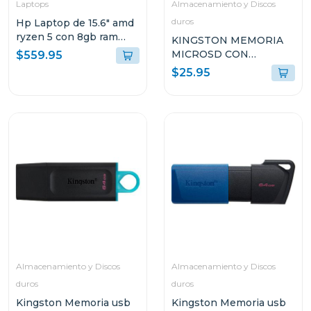
Laptops
Almacenamiento y Discos
duros
Hp Laptop de 15.6" amd
ryzen 5 con 8gb ram
KINGSTON MEMORIA
512gb ssd 15fc0250
MICROSD CON
$559.95
ADAPTADOR DE 128GB
$25.95
SDCS3128GB
Almacenamiento y Discos
Almacenamiento y Discos
duros
duros
Kingston Memoria usb
Kingston Memoria usb