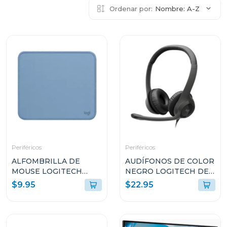
Ordenar por:
Nombre: A-Z
Periféricos
Periféricos
ALFOMBRILLA DE
AUDÍFONOS DE COLOR
MOUSE LOGITECH
NEGRO LOGITECH DE
956000038
CABLE USB TIPO-A
$9.95
$22.95
CON MICROFONO
PARA COMPUTADORAS
H390