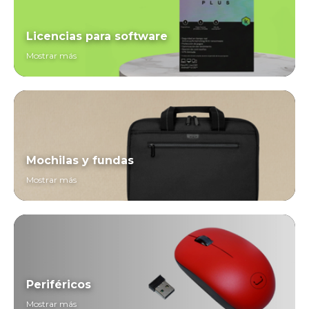
Licencias para software
Mostrar más
Mochilas y fundas
Mostrar más
Periféricos
Mostrar más