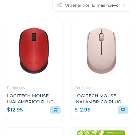
Ordenar por:
El más nuevo
Periféricos
Periféricos
LOGITECH MOUSE
LOGITECH MOUSE
INALAMBRICO PLUG
INALAMBRICO PLUG
AND PLAY ROJO M170
AND PLAY ROSADO
$12.95
$12.95
M170