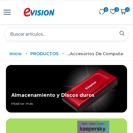
0
0
0
Inicio
PRODUCTOS
...
Accesorios De Computadora
Almacenamiento y Discos duros
Mostrar más