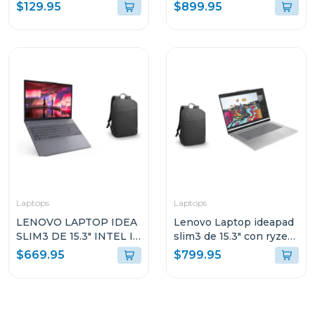
DOMO CON LUZ
ssd wndows 11 home sl
$129.95
$899.95
HÍBRIDA INTELIGENTE
gris luna arp9 + mochila
G2LIS2U
lenovo 83jc003t
Laptops
Laptops
LENOVO LAPTOP IDEA
Lenovo Laptop ideapad
SLIM3 DE 15.3" INTEL I5
slim3 de 15.3" con ryzen
CON 16GB RAM Y 512GB
7 24gb ram y 512gb ssd
$669.95
$799.95
SSD WINDOWS 11
windows 11
HOME SL IRH10 +
83K700ECGJ
MOCHILA 83K100PTGJ