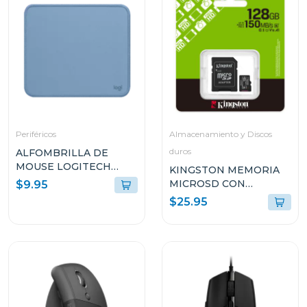
Periféricos
Almacenamiento y Discos
duros
ALFOMBRILLA DE
MOUSE LOGITECH
KINGSTON MEMORIA
956000038
MICROSD CON
$9.95
ADAPTADOR DE 128GB
$25.95
SDCS3128GB