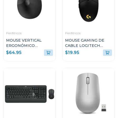
Periféricos
Periféricos
MOUSE VERTICAL
MOUSE GAMING DE
ERGONÓMICO
CABLE LOGITECH
LOGITECH LIFT CON
LYGHTSYNC DE
$64.95
$19.95
EASY-SWITCH MR0094
8000DPI NEGRO G203