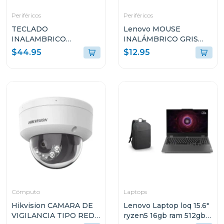
Periféricos
Periféricos
TECLADO
Lenovo MOUSE
INALAMBRICO
INALÁMBRICO GRIS
ADVANCED LOGITECH
PLATINO L300 GY50Z1
$44.95
$12.95
CON MOUSE
INALAMBRICO NEGRO
MK540
Cómputo
Laptops
Hikvision CAMARA DE
Lenovo Laptop loq 15.6"
VIGILANCIA TIPO RED
ryzen5 16gb ram 512gb