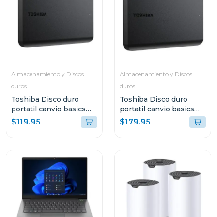
Almacenamiento y Discos
Almacenamiento y Discos
duros
duros
Toshiba Disco duro
Toshiba Disco duro
portatil canvio basics
portatil canvio basics
hdd de 2tb hdtb520xk
hdd de 4tb hdtb540xk
$119.95
$179.95