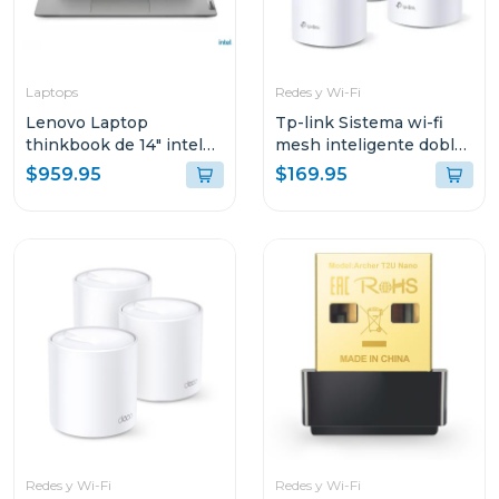
Laptops
Redes y Wi-Fi
Lenovo Laptop
Tp-link Sistema wi-fi
thinkbook de 14" intel
mesh inteligente doble
core i7 512GB SSD
banda a1900 3 pack
$959.95
$169.95
21DH00M8GJ
Redes y Wi-Fi
Redes y Wi-Fi