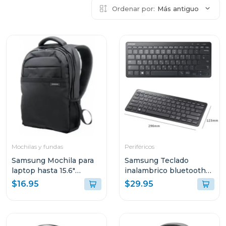
Ordenar por:
Más antiguo
Mochilas y fundas
Periféricos
Samsung Mochila para
Samsung Teclado
laptop hasta 15.6"
inalambrico bluetooth
aabp2nm
aask7pw
$16.95
$29.95