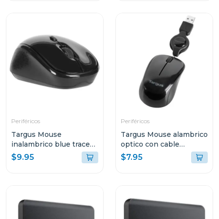
Periféricos
Periféricos
Targus Mouse
Targus Mouse alambrico
inalambrico blue trace
optico con cable
optico color negro
retractil amu75
$9.95
$7.95