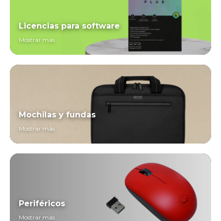
Licencias para software
Mostrar más
Mochilas y fundas
Mostrar más
Periféricos
Mostrar más