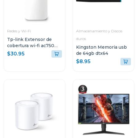
Redes y Wi-Fi
Almacenamiento y Discos
duros
Tp-link Extensor de
cobertura wi-fi ac750
Kingston Memoria usb
link backup re
de 64gb dtx64
$30.95
$8.95