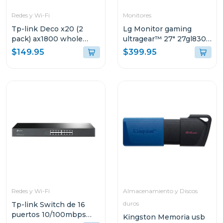
Redes y Wi-Fi
Monitores
Tp-link Deco x20 (2
Lg Monitor gaming
pack) ax1800 whole
ultragear™ 27" 27gl830-
home mesh
b qhd 144hz 3 años de
$149.95
$399.95
garantía
Redes y Wi-Fi
Almacenamiento y Discos
duros
Tp-link Switch de 16
puertos 10/100mbps
Kingston Memoria usb