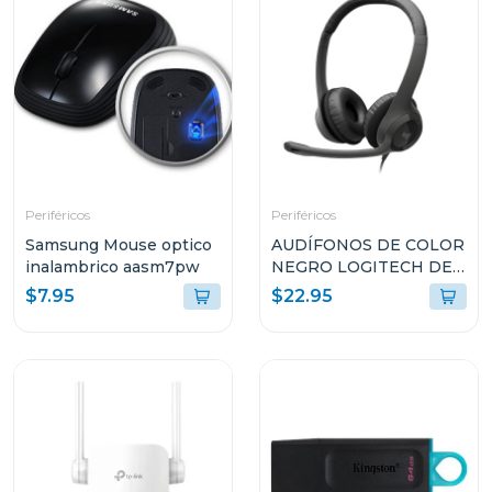
Periféricos
Periféricos
Samsung Mouse optico
AUDÍFONOS DE COLOR
inalambrico aasm7pw
NEGRO LOGITECH DE
CABLE USB TIPO-A
$7.95
$22.95
CON MICROFONO
PARA COMPUTADORAS
H390