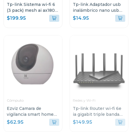
Tp-link Sistema wi-fi 6
Tp-link Adaptador usb
(3 pack) mesh ai ax1800
inalámbrico nano usb
3 pack decox20
de doble banda ac600
$199.95
$14.95
t2u nano
Cómputo
Redes y Wi-Fi
Ezviz Camara de
Tp-link Router wi-fi 6e
vigilancia smart home
ia gigabit triple banda
camera 3k h6
axe5400
$62.95
$149.95