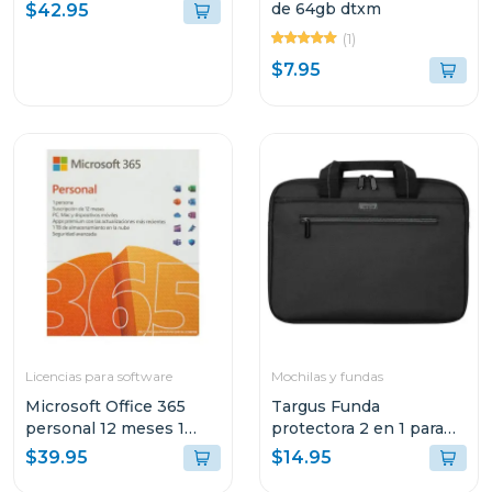
para montaje en rack
de 64gb dtxm
$42.95
tlsf10
(1)
$7.95
Licencias para software
Mochilas y fundas
Microsoft Office 365
Targus Funda
personal 12 meses 1
protectora 2 en 1 para
dispositivo
laptop de 14"
$39.95
$14.95