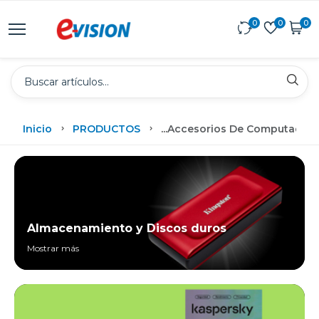
0
0
0
Inicio
PRODUCTOS
...
Accesorios De Computadora
Almacenamiento y Discos duros
Mostrar más