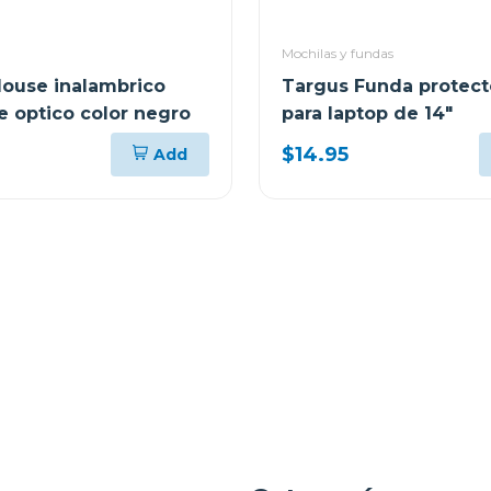
Mochilas y fundas
ouse inalambrico
Targus Funda protecto
e optico color negro
para laptop de 14"
$14.95
Add