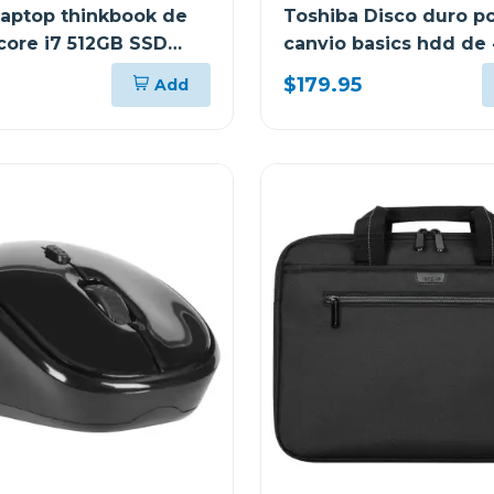
aptop thinkbook de
Toshiba Disco duro po
 core i7 512GB SSD
canvio basics hdd de
8GJ
hdtb540xk
$179.95
Add