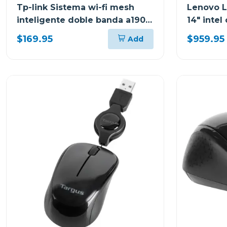
Tp-link Sistema wi-fi mesh
Lenovo L
inteligente doble banda a1900
14" intel
3 pack
21DH00M
$169.95
$959.95
Add