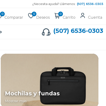
¿Necesita ayuda? Llámenos:
(507) 6536-0303
0
0
0
Comparar
Deseos
Carrito
Cuenta
(507) 6536-0303
o
Mochilas y fundas
Mostrar más