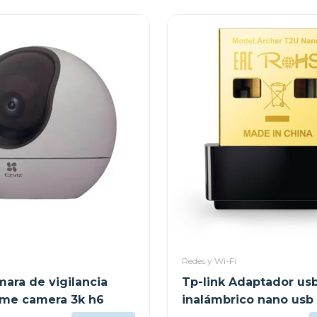
Redes y Wi-Fi
mara de vigilancia
Tp-link Adaptador us
me camera 3k h6
inalámbrico nano usb