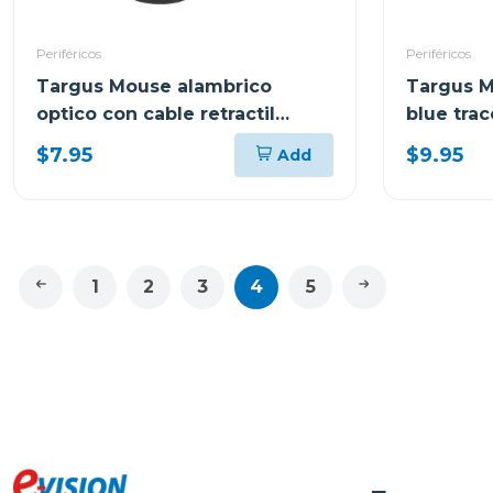
Periféricos
Periféricos
Targus Mouse alambrico
Targus M
optico con cable retractil
blue trac
amu75
$7.95
$9.95
Add
1
2
3
4
5