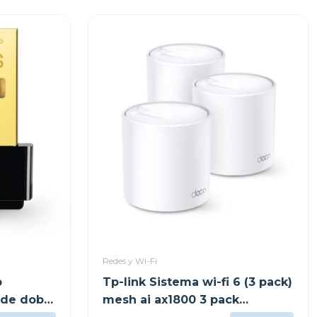
Redes y Wi-Fi
b
Tp-link Sistema wi-fi 6 (3 pack)
 de doble
mesh ai ax1800 3 pack