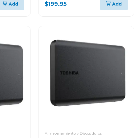
o
decox20
$199.95
Add
Add
Almacenamiento y Discos duros