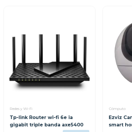
Redes y Wi-Fi
Cómputo
Tp-link Router wi-fi 6e ia
Ezviz Ca
gigabit triple banda axe5400
smart ho