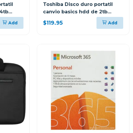
rtatil
Toshiba Disco duro portatil
 4tb
canvio basics hdd de 2tb
hdtb520xk
$119.95
Add
Add