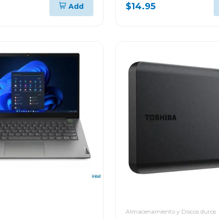
banda ac600 t2u nan
$14.95
Add
Almacenamiento y Discos duros