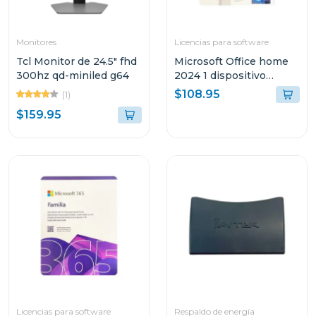
Monitores
Licencias para software
Tcl Monitor de 24.5" fhd
Microsoft Office home
300hz qd-miniled g64
2024 1 dispositivo
pc/mac permanente
$108.95
(1)
$159.95
Licencias para software
Respaldo de energía