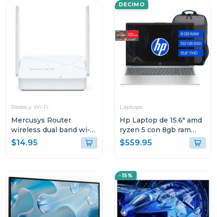
DECIMO
Redes y Wi-Fi
Laptops
Mercusys Router
Hp Laptop de 15.6" amd
wireless dual band wi-fi
ryzen 5 con 8gb ram
ac750
512gb ssd 15fc0250
$14.95
$559.95
-15%