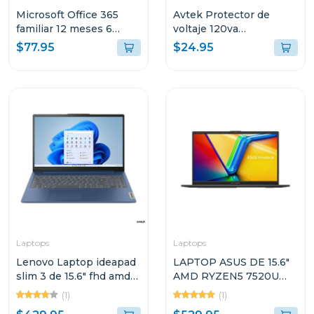
Microsoft Office 365
Avtek Protector de
familiar 12 meses 6
voltaje 120va
dispositivos
cortacorriente 3 tomas
$77.95
$24.95
pte-3t515
Laptops
Laptops
Lenovo Laptop ideapad
LAPTOP ASUS DE 15.6"
slim 3 de 15.6" fhd amd
AMD RYZEN5 7520U
ryzen 3 7320u de 512gb
512GB SSD 16GB RAM
(1)
(1)
ssd 15amn8
VIVOBOOK GO E1504FA