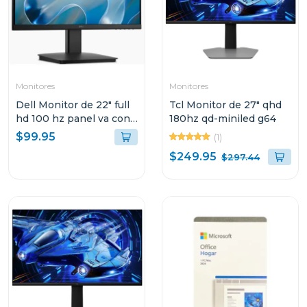
Monitores
Monitores
Dell Monitor de 22" full
Tcl Monitor de 27" qhd
hd 100 hz panel va con
180hz qd-miniled g64
hdmi y vga
$99.95
(1)
$249.95
$297.44