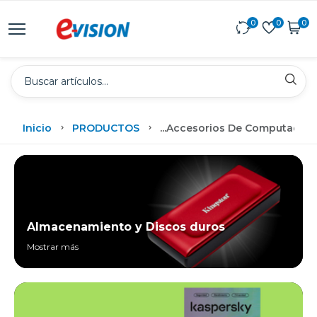
0
0
0
Inicio
PRODUCTOS
...
Accesorios De Computadora
Almacenamiento y Discos duros
Mostrar más