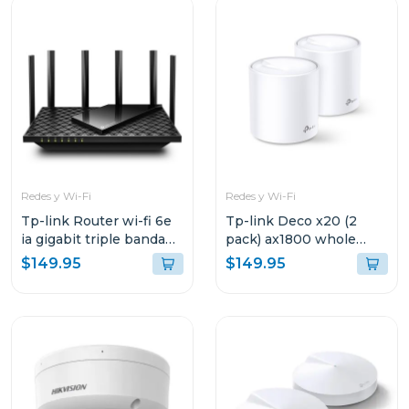
Redes y Wi-Fi
Redes y Wi-Fi
Tp-link Router wi-fi 6e
Tp-link Deco x20 (2
ia gigabit triple banda
pack) ax1800 whole
axe5400
home mesh
$149.95
$149.95