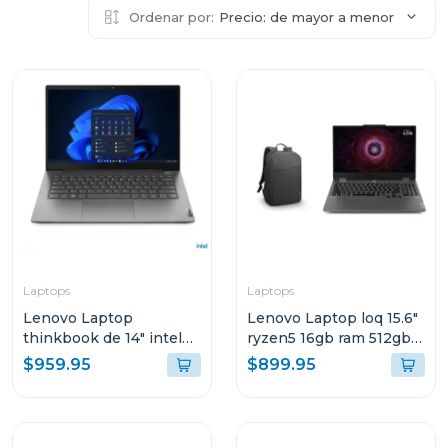
Ordenar por:
Precio: de mayor a menor
Laptops
Laptops
Lenovo Laptop
Lenovo Laptop loq 15.6"
thinkbook de 14" intel
ryzen5 16gb ram 512gb
core i7 512GB SSD
ssd wndows 11 home sl
$959.95
$899.95
21DH00M8GJ
gris luna arp9 + mochila
lenovo 83jc003t