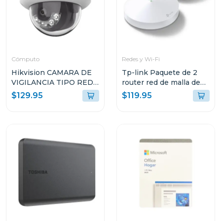
Cómputo
Redes y Wi-Fi
Hikvision CAMARA DE
Tp-link Paquete de 2
VIGILANCIA TIPO RED
router red de malla de
DOMO CON LUZ
wi-fi whole home mesh
$129.95
$119.95
HÍBRIDA INTELIGENTE
ac1300 deco m5
G2LIS2U