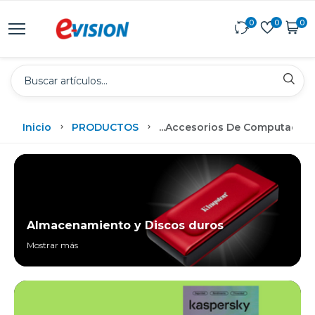
0
0
0
Inicio
PRODUCTOS
...
Accesorios De Computadora
Almacenamiento y Discos duros
Mostrar más