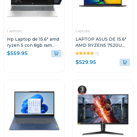
Laptops
Laptops
Hp Laptop de 15.6" amd
LAPTOP ASUS DE 15.6"
ryzen 5 con 8gb ram
AMD RYZEN5 7520U
512gb ssd 15fc0250
512GB SSD 16GB RAM
$559.95
(1)
VIVOBOOK GO E1504FA
$529.95