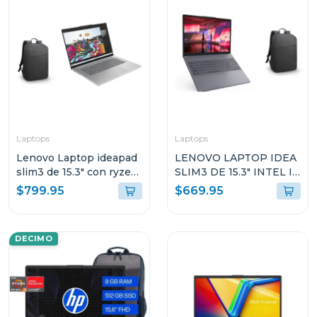
Laptops
Laptops
Lenovo Laptop ideapad
LENOVO LAPTOP IDEA
slim3 de 15.3" con ryzen
SLIM3 DE 15.3" INTEL I5
7 24gb ram y 512gb ssd
CON 16GB RAM Y 512GB
$799.95
$669.95
windows 11
SSD WINDOWS 11
83K700ECGJ
HOME SL IRH10 +
MOCHILA 83K100PTGJ
DECIMO