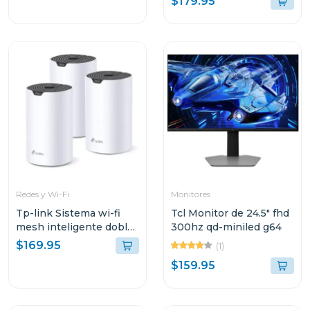
$179.95
Redes y Wi-Fi
Monitores
Tp-link Sistema wi-fi
Tcl Monitor de 24.5" fhd
mesh inteligente doble
300hz qd-miniled g64
banda a1900 3 pack
$169.95
(1)
$159.95