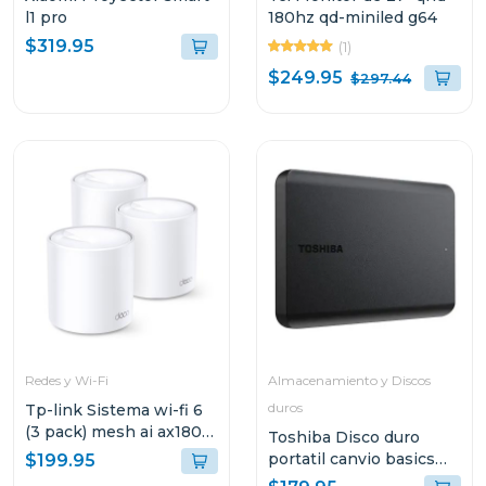
l1 pro
180hz qd-miniled g64
$319.95
(1)
$249.95
$297.44
Redes y Wi-Fi
Almacenamiento y Discos
duros
Tp-link Sistema wi-fi 6
(3 pack) mesh ai ax1800
Toshiba Disco duro
3 pack decox20
portatil canvio basics
$199.95
hdd de 4tb hdtb540xk