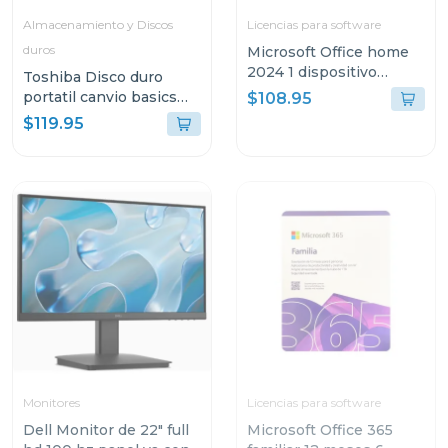
Almacenamiento y Discos
Licencias para software
duros
Microsoft Office home
2024 1 dispositivo
Toshiba Disco duro
pc/mac permanente
portatil canvio basics
$108.95
hdd de 2tb hdtb520xk
$119.95
Monitores
Licencias para software
Dell Monitor de 22" full
Microsoft Office 365