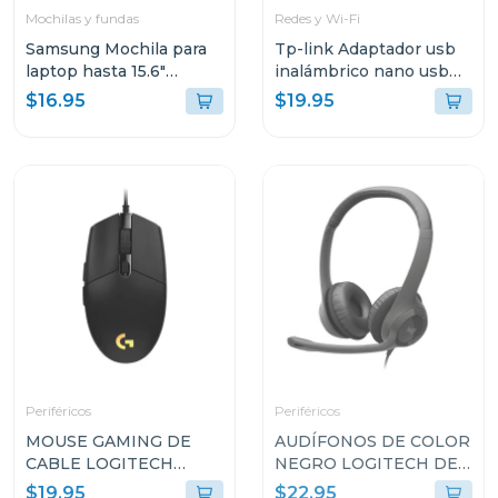
Mochilas y fundas
Redes y Wi-Fi
Samsung Mochila para
Tp-link Adaptador usb
laptop hasta 15.6"
inalámbrico nano usb
aabp2nm
de doble banda ac1300
$16.95
$19.95
t3u nano
Periféricos
Periféricos
MOUSE GAMING DE
AUDÍFONOS DE COLOR
CABLE LOGITECH
NEGRO LOGITECH DE
LYGHTSYNC DE
CABLE USB TIPO-A
$19.95
$22.95