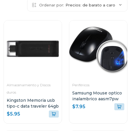
Ordenar por:
Precios: de barato a caro
Almacenamiento y Discos
Periféricos
duros
Samsung Mouse optico
inalambrico aasm7pw
Kingston Memoria usb
tipo-c data traveler 64gb
$7.95
$5.95