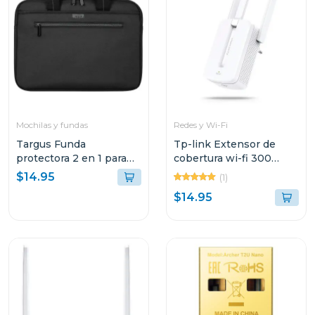
Mochilas y fundas
Redes y Wi-Fi
Targus Funda
Tp-link Extensor de
protectora 2 en 1 para
cobertura wi-fi 300
laptop de 14"
mbps mw300
$14.95
(1)
$14.95