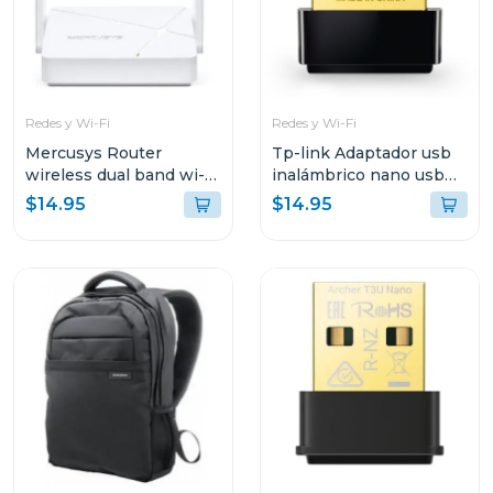
Redes y Wi-Fi
Redes y Wi-Fi
Mercusys Router
Tp-link Adaptador usb
wireless dual band wi-fi
inalámbrico nano usb
ac750
de doble banda ac600
$14.95
$14.95
t2u nano