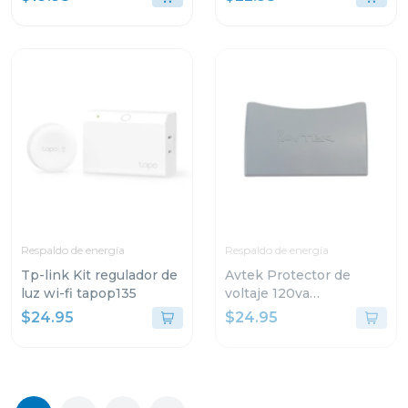
8000DPI NEGRO G203
CON MICROFONO
PARA COMPUTADORAS
H390
Respaldo de energía
Respaldo de energía
Tp-link Kit regulador de
Avtek Protector de
luz wi-fi tapop135
voltaje 120va
cortacorriente 3 tomas
$24.95
$24.95
pte-3t515