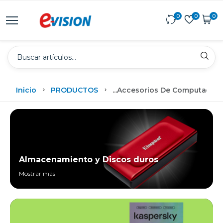
0
0
0
Inicio
PRODUCTOS
...
Accesorios De Computadora
Almacenamiento y Discos duros
Mostrar más