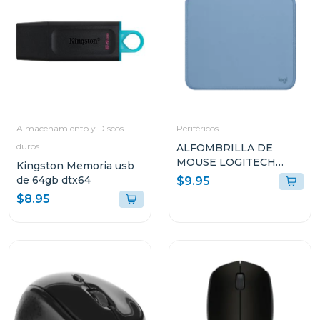
Almacenamiento y Discos
Periféricos
duros
ALFOMBRILLA DE
MOUSE LOGITECH
Kingston Memoria usb
956000038
de 64gb dtx64
$9.95
$8.95