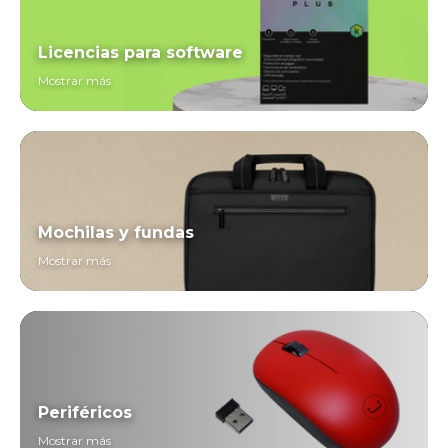
Licencias para software
Mostrar más
Mochilas y fundas
Mostrar más
Periféricos
Mostrar más