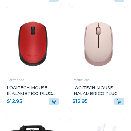
Periféricos
Periféricos
LOGITECH MOUSE
LOGITECH MOUSE
INALAMBRICO PLUG
INALAMBRICO PLUG
AND PLAY ROJO M170
AND PLAY ROSADO
$12.95
$12.95
M170