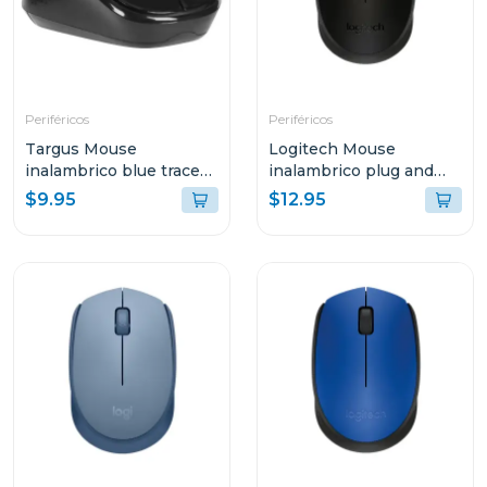
Periféricos
Periféricos
Targus Mouse
Logitech Mouse
inalambrico blue trace
inalambrico plug and
optico color negro
play negro m170
$9.95
$12.95