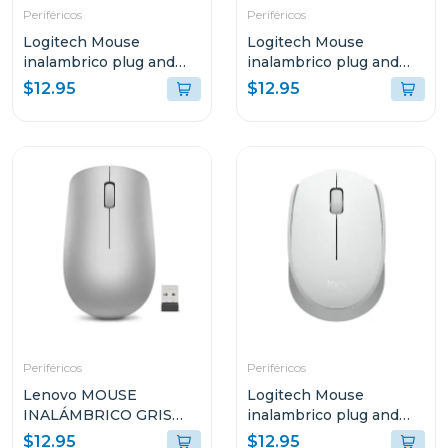
Periféricos
Periféricos
Logitech Mouse
Logitech Mouse
inalambrico plug and
inalambrico plug and
play gris azulado m170
play azul m170
$12.95
$12.95
Periféricos
Periféricos
Lenovo MOUSE
Logitech Mouse
INALÁMBRICO GRIS
inalambrico plug and
PLATINO L300 GY50Z1
play white m170
$12.95
$12.95