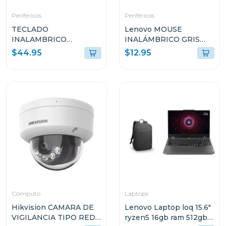
Periféricos
Periféricos
TECLADO
Lenovo MOUSE
INALAMBRICO
INALÁMBRICO GRIS
ADVANCED LOGITECH
PLATINO L300 GY50Z1
$44.95
$12.95
CON MOUSE
INALAMBRICO NEGRO
MK540
Cómputo
Laptops
Hikvision CAMARA DE
Lenovo Laptop loq 15.6"
VIGILANCIA TIPO RED
ryzen5 16gb ram 512gb