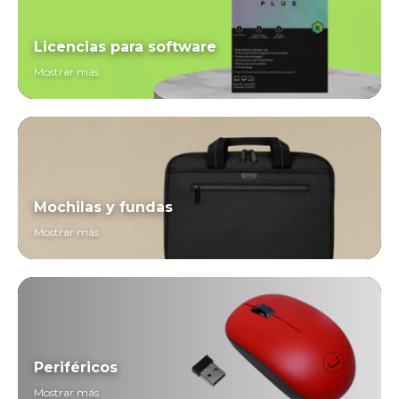
Licencias para software
Mostrar más
Mochilas y fundas
Mostrar más
Periféricos
Mostrar más