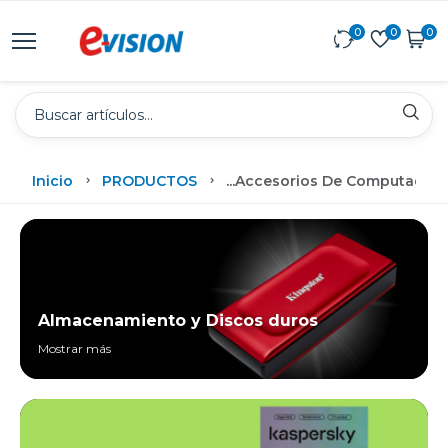
0
0
0
Inicio
PRODUCTOS
...
Accesorios De Computadora
Almacenamiento y Discos duros
Mostrar más