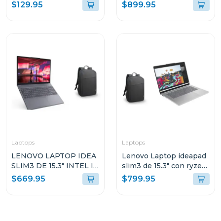
DOMO CON LUZ
ssd wndows 11 home sl
$129.95
$899.95
HÍBRIDA INTELIGENTE
gris luna arp9 + mochila
G2LIS2U
lenovo 83jc003t
Laptops
Laptops
LENOVO LAPTOP IDEA
Lenovo Laptop ideapad
SLIM3 DE 15.3" INTEL I5
slim3 de 15.3" con ryzen
CON 16GB RAM Y 512GB
7 24gb ram y 512gb ssd
$669.95
$799.95
SSD WINDOWS 11
windows 11
HOME SL IRH10 +
83K700ECGJ
MOCHILA 83K100PTGJ