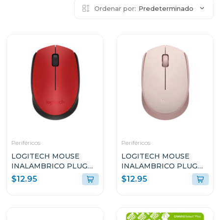
Ordenar por:
Predeterminado
Periféricos
Periféricos
LOGITECH MOUSE
LOGITECH MOUSE
INALAMBRICO PLUG
INALAMBRICO PLUG
AND PLAY ROJO M170
AND PLAY ROSADO
$12.95
$12.95
M170