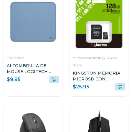
Periféricos
Almacenamiento y Discos
duros
ALFOMBRILLA DE
MOUSE LOGITECH
KINGSTON MEMORIA
956000038
MICROSD CON
$9.95
ADAPTADOR DE 128GB
$25.95
SDCS3128GB