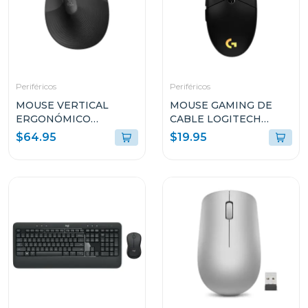
Periféricos
Periféricos
MOUSE VERTICAL
MOUSE GAMING DE
ERGONÓMICO
CABLE LOGITECH
LOGITECH LIFT CON
LYGHTSYNC DE
$64.95
$19.95
EASY-SWITCH MR0094
8000DPI NEGRO G203