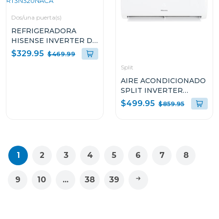
Dos/una puerta(s)
REFRIGERADORA
HISENSE INVERTER DE
11.5P³ NO FROST CON
$329.95
$469.99
DISPENSADOR DE
Split
AGUA RT3N320NACA
AIRE ACONDICIONADO
SPLIT INVERTER
HISENSE DE 24000BTU
$499.95
$859.95
Y SEER19 ATR242C
1
2
3
4
5
6
7
8
9
10
...
38
39