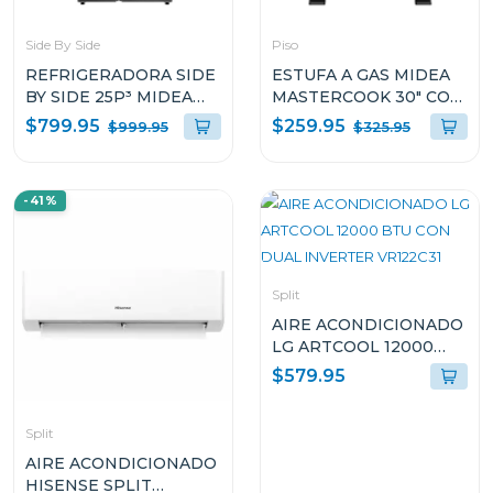
Side By Side
Piso
REFRIGERADORA SIDE
ESTUFA A GAS MIDEA
BY SIDE 25P³ MIDEA
MASTERCOOK 30" CON
SPACEMASTER
HORNO Y 6
$799.95
$259.95
$999.95
$325.95
MDRS925MGM45A
QUEMADORES
MGS30FS1BIABBF
-41%
Split
AIRE ACONDICIONADO
LG ARTCOOL 12000
BTU CON DUAL
$579.95
INVERTER VR122C31
Split
AIRE ACONDICIONADO
HISENSE SPLIT