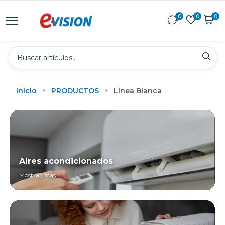
0
0
0
Inicio
PRODUCTOS
Línea Blanca
Aires acondicionados
Mostrar más