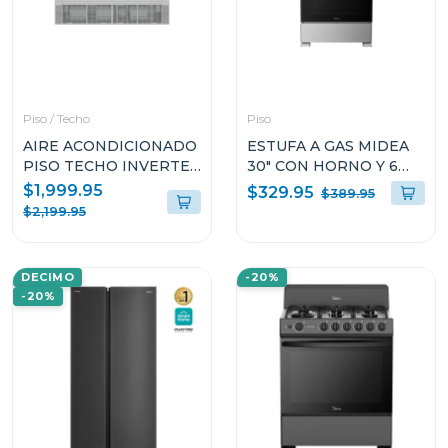
Piso / Techo
Piso
AIRE ACONDICIONADO
ESTUFA A GAS MIDEA
PISO TECHO INVERTER
30" CON HORNO Y 6
HISENSE 52000 BTU
QUEMADORES
$1,999.95
$329.95
$389.95
AUV60TR5RF3
MGS30FS1LIFSSST
$2,199.95
DECIMO
-20%
-20%