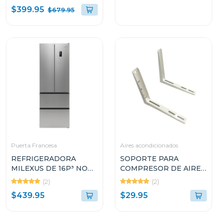
INVERTER 18000 BTU
$399.95
$679.95
ATR182CJ
Puerta Francesa
Aires acondicionados
REFRIGERADORA
SOPORTE PARA
MILEXUS DE 16P³ NO
COMPRESOR DE AIRE
FROST MLRFD888SB
ACONDICIONADO DE
(2)
(2)
9000 A 36000 BTU
$439.95
$29.95
NW203