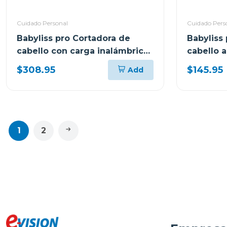
Cuidado Personal
Cuidado Pers
Babyliss pro Cortadora de
Babyliss
cabello con carga inalámbrica
cabello 
x tomb45 t45c
miracurl
$308.95
$145.95
Add
1
2