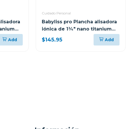
Cuidado Personal
alisadora
Babyliss pro Plancha alisadora
tanium
iónica de 1¾" nano titanium
4094tux
$145.95
Add
Add