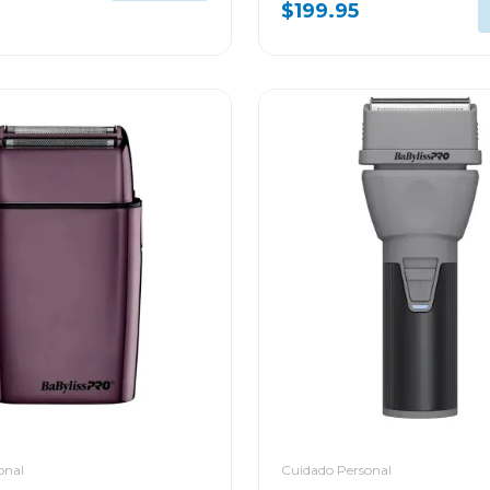
$199.95
onal
Cuidado Personal