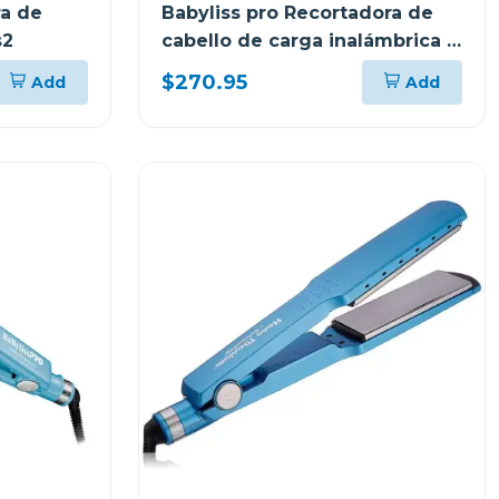
ra de
Babyliss pro Recortadora de
s2
cabello de carga inalámbrica x
tomb45 t45t
$270.95
Add
Add