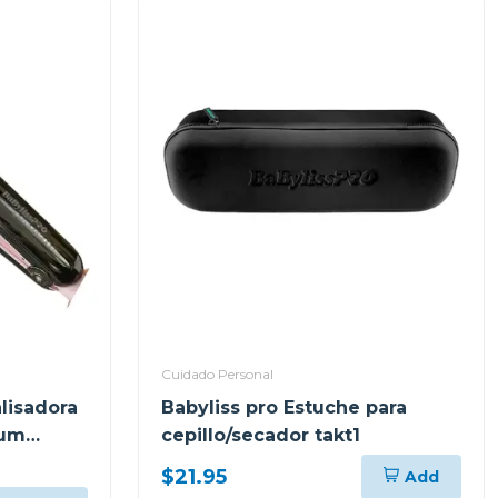
Cuidado Personal
alisadora
Babyliss pro Estuche para
ium
cepillo/secador takt1
x
$21.95
Add