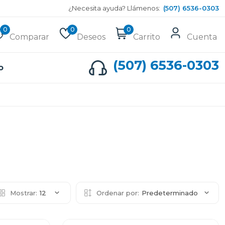
¿Necesita ayuda? Llámenos:
(507) 6536-0303
0
0
0
Comparar
Deseos
Carrito
Cuenta
(507) 6536-0303
o
Mostrar:
12
Ordenar por:
Predeterminado