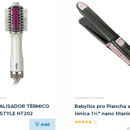
onal
Cuidado Personal
 ALISADOR TÉRMICO
Babyliss pro Plancha 
STYLE HT202
iónica 1¼" nano titan
rosada optima 3000tu
(1)
Add