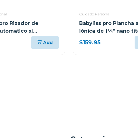
onal
Cuidado Personal
 pro Rizador de
Babyliss pro Plancha 
automatico xl
iónica de 1¼" nano ti
pro 100xlux
9125tux
$159.95
Add