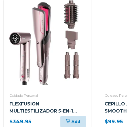
Cuidado Personal
Cuidado Pers
FLEXFUSION
CEPILLO
MULTIESTILIZADOR 5-EN-1
SMOOTH
NINJA CON ALISADORA DE AIRE
$349.95
$99.95
Add
HD641S