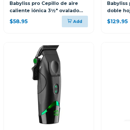
Babyliss pro Cepillo de aire
Babyliss
caliente iónica 3½" ovalado
doble hoj
nano azul titanium350ux
limitada
$58.95
$129.95
Add