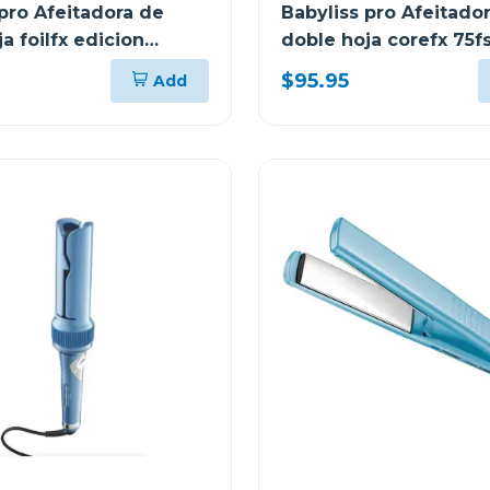
 pro Afeitadora de
Babyliss pro Afeitado
a foilfx edicion
doble hoja corefx 75f
 s2p
$95.95
Add