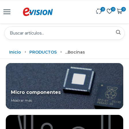
0
0
0
Inicio
PRODUCTOS
...
Bocinas
Micro componentes
Mostrar más