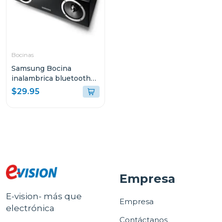
Bocinas
Samsung Bocina
inalambrica bluetooth
con acoplamiento
$29.95
dae570
Empresa
E-vision- más que
Empresa
electrónica
Contáctanos