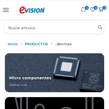
0
0
0
Inicio
PRODUCTOS
...
Bocinas
Micro componentes
Mostrar más