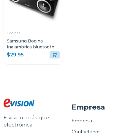
Bocinas
Samsung Bocina
inalambrica bluetooth
con acoplamiento
$29.95
dae570
Empresa
E-vision- más que
Empresa
electrónica
Contáctanos