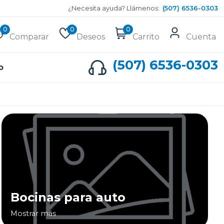
¿Necesita ayuda? Llámenos:
(507) 6536-0303
0
0
0
Comparar
Deseos
Carrito
Cuenta
(507) 6536-0303
o
Bocinas para auto
Mostrar más