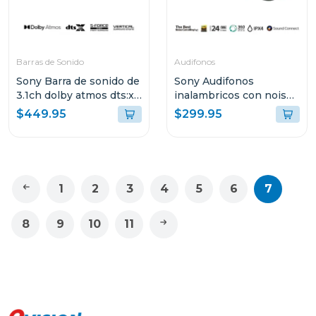
Barras de Sonido
Audifonos
Sony Barra de sonido de
Sony Audifonos
3.1ch dolby atmos dts:x
inalambricos con noise
s2000
cancelling wf1000xm5
$449.95
$299.95
negro
1
2
3
4
5
6
7
8
9
10
11