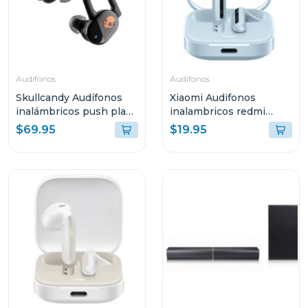
Audifonos
Audifonos
Skullcandy Audífonos
Xiaomi Audifonos
inalámbricos push play
inalambricos redmi
active negro s749
buds 6 active bluetooth
$69.95
$19.95