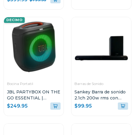
DECIMO
Bocina Portatil
Barras de Sonido
JBL PARTYBOX ON THE
Sankey Barra de sonido
GO ESSENTIAL |
2.1ch 200w rms con
ALTAVOZ PORTÁTIL
sonido envolvente 3d
$249.95
$99.95
PARA FIESTAS CON
hmt200
LUCES PARTYBOX
ENCORE ESSENTIAL 2