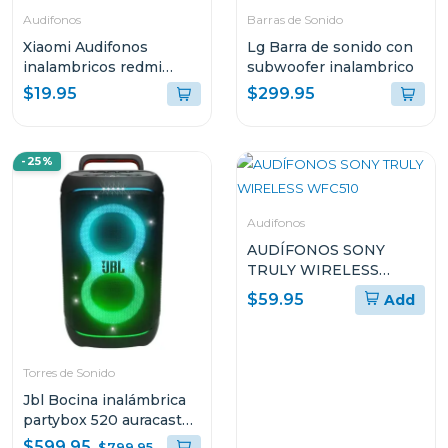
Audifonos
Barras de Sonido
Xiaomi Audifonos
Lg Barra de sonido con
inalambricos redmi
subwoofer inalambrico
buds 6 active bluetooth
$19.95
$299.95
-25%
Audifonos
AUDÍFONOS SONY
TRULY WIRELESS
WFC510
$59.95
Add
Torres de Sonido
Jbl Bocina inalámbrica
partybox 520 auracast
400 w rms
$599.95
$799.95