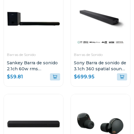
Barras de Sonido
Barras de Sonido
Sankey Barra de sonido
Sony Barra de sonido de
2.1ch 60w rms
3.1ch 360 spatial sound
bluetooth hmt62
mapping dolby atmos
$59.81
$699.95
a3000