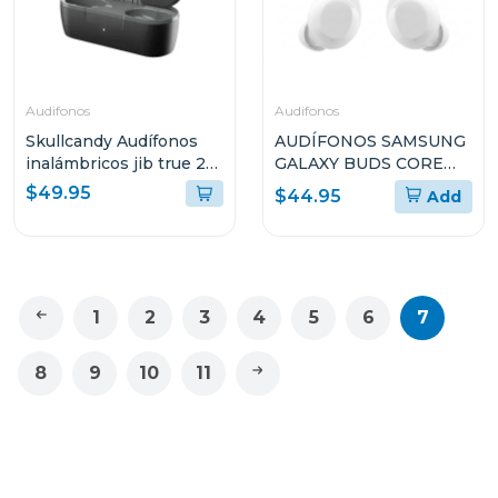
Audifonos
Audifonos
Skullcandy Audífonos
AUDÍFONOS SAMSUNG
inalámbricos jib true 2
GALAXY BUDS CORE
negro p740
SMR410N
$49.95
$44.95
Add
1
2
3
4
5
6
7
8
9
10
11