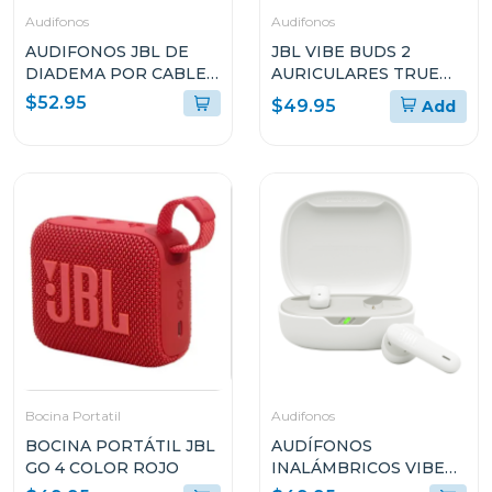
Audifonos
Audifonos
AUDIFONOS JBL DE
JBL VIBE BUDS 2
DIADEMA POR CABLE
AURICULARES TRUE
QUANTUM 250
WIRELESS CON
$52.95
$49.95
Add
QTUM250TELAM
CANCELACIÓN DE
RUIDO
Bocina Portatil
Audifonos
BOCINA PORTÁTIL JBL
AUDÍFONOS
GO 4 COLOR ROJO
INALÁMBRICOS VIBE
FLEX 2 COLOR BLANCO