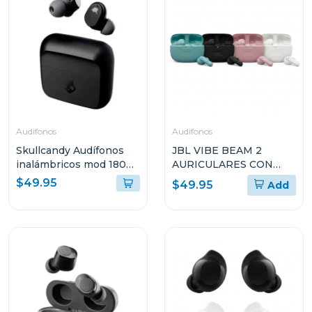
Audifonos
Audifonos
Skullcandy Audífonos
JBL VIBE BEAM 2
inalámbricos mod 180
AURICULARES CON
negro s2mgw
TRUE WIRELESS CON
$49.95
$49.95
Add
CANCELACIÓN DE
RUIDO