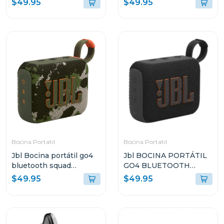
$49.95
$49.95
VFLEX2WHTA
Bocina Portatil
Bocina Portatil
Jbl Bocina portátil go4
Jbl BOCINA PORTÁTIL
bluetooth squad
GO4 BLUETOOTH
resistente al agua y
NEGRO RESISTENTE
$49.95
$49.95
polvo go4
AL AGUA Y POLVO GO4