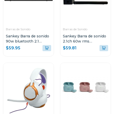
Barras de Sonido
Barras de Sonido
Sankey Barra de sonido
Sankey Barra de sonido
90w bluetooth 2.1
2.1ch 60w rms
canales + subwoofer
bluetooth hmt62
$59.95
$59.81
hmt83