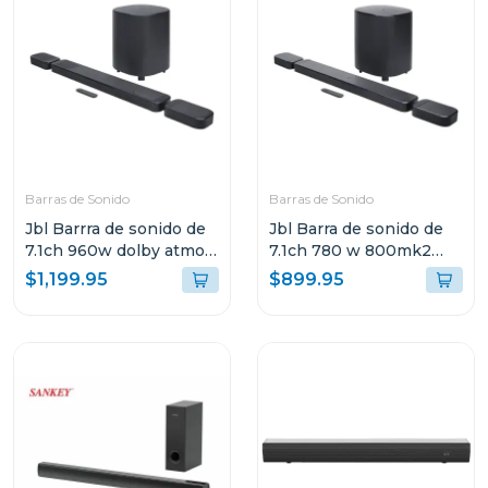
Barras de Sonido
Barras de Sonido
Jbl Barrra de sonido de
Jbl Barra de sonido de
7.1ch 960w dolby atmos
7.1ch 780 w 800mk2
bar1000m2
dolby atmos bar800m2
$1,199.95
$899.95