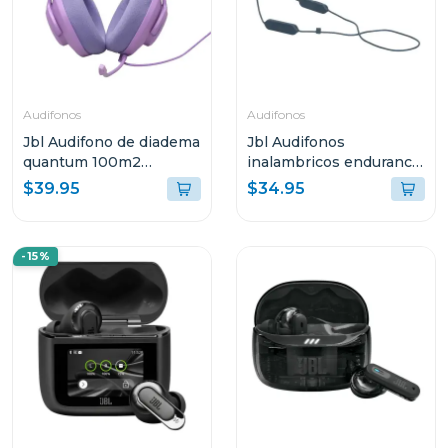
Audifonos
Audifonos
Jbl Audifono de diadema
Jbl Audifonos
quantum 100m2
inalambricos endurance
púrpura qtum100m2
run 2 azul endurruna2
$39.95
$34.95
-15%