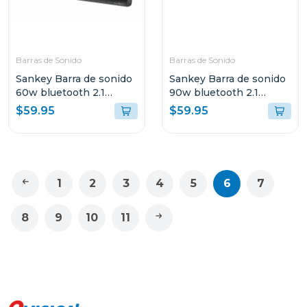
Barras de Sonido
Barras de Sonido
Sankey Barra de sonido
Sankey Barra de sonido
60w bluetooth 2.1
90w bluetooth 2.1
canales + subwoofer
canales + subwoofer
$59.95
$59.95
hmt66
hmt83
1
2
3
4
5
6
7
8
9
10
11