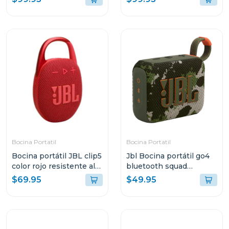
ghost tbuds2
tbuds2
Bocina Portatil
Bocina Portatil
Bocina portátil JBL clip5
Jbl Bocina portátil go4
color rojo resistente al
bluetooth squad
agua y polvo
resistente al agua y
$69.95
$49.95
polvo go4