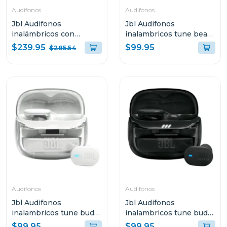
Audifonos
Audifonos
Jbl Audifonos
Jbl Audifonos
inalámbricos con
inalambricos tune beam
cancelación de ruido
2 bluetooth negro ghost
$239.95
$99.95
$285.54
tour pro 3 color negro
tbeam2
Audifonos
Audifonos
Jbl Audifonos
Jbl Audifonos
inalambricos tune buds
inalambricos tune buds
2 bluetooth blanco
2 bluetooth negro ghost
$99.95
$99.95