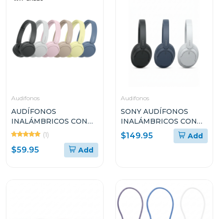
Audifonos
Audifonos
AUDÍFONOS
SONY AUDÍFONOS
INALÁMBRICOS CON
INALÁMBRICOS CON
MICRÓFONO SONY
NOISE CANCELLING
(1)
$149.95
Add
WHCH520
WHCH720N
$59.95
Add