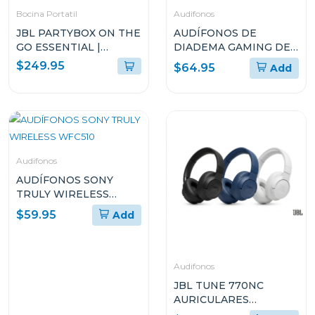
Bocina Portatil
Audifonos
JBL PARTYBOX ON THE
AUDÍFONOS DE
GO ESSENTIAL |
DIADEMA GAMING DE
ALTAVOZ PORTÁTIL
LOGITECH DE CABLE
$249.95
$64.95
Add
PARA FIESTAS CON
CON MICRÓFONO
LUCES PARTYBOX
PLUG-AND-PLAY G335
ENCORE ESSENTIAL 2
Audifonos
AUDÍFONOS SONY
TRULY WIRELESS
WFC510
$59.95
Add
Audifonos
JBL TUNE 770NC
AURICULARES
CIRCUMAURALES