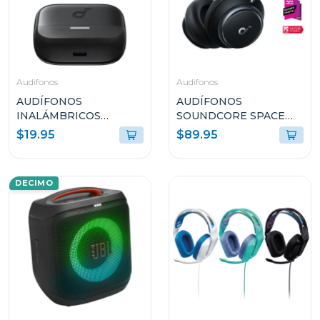
Audifonos
Audifonos
AUDÍFONOS
AUDÍFONOS
INALÁMBRICOS
SOUNDCORE SPACE
SOUNDCORE K20i
Q45 CANCELACIÓN DE
$19.95
$89.95
NEGRO A3994Z11
RUIDO Y LARGA
DURACIÓN NEGRO
A3040011
DECIMO