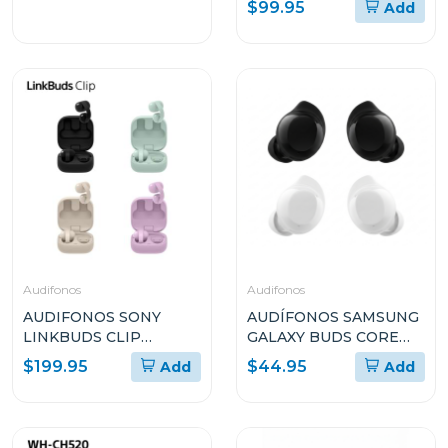
$99.95
Add
INALÁMBRICOS CON
CANCELACIÓN DE
RUIDO ADAPTATIVA
Audifonos
Audifonos
AUDIFONOS SONY
AUDÍFONOS SAMSUNG
LINKBUDS CLIP
GALAXY BUDS CORE
TOTALMENTE
SMR410N
$199.95
$44.95
Add
Add
INALÁMBRICOS
WFLC900