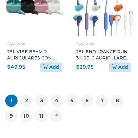
Audifonos
Audifonos
JBL VIBE BEAM 2
JBL ENDURANCE RUN
AURICULARES CON
3 USB-C AURICULARES
TRUE WIRELESS CON
DEPORTIVOS CON
$49.95
$29.95
Add
Add
CANCELACIÓN DE
CABLE
RUIDO
1
2
3
4
5
6
7
8
9
10
11