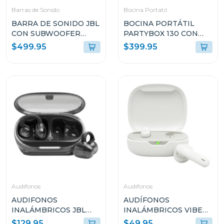
Barras de Sonido
Bocina Portatil
BARRA DE SONIDO JBL
BOCINA PORTÁTIL
CON SUBWOOFER
PARTYBOX 130 CON
INALÁMBRICO
200W Y RESISTENTE A
$499.95
$399.95
BAR500M2BLK
SALPICADURAS
PB130BLKAM
Audifonos
Audifonos
AUDIFONOS
AUDÍFONOS
INALÁMBRICOS JBL
INALÁMBRICOS VIBE
SOUNDGEAR CLIPS
FLEX 2 COLOR BLANCO
$129.95
$49.95