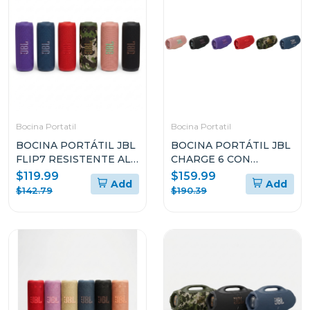
Bocina Portatil
Bocina Portatil
BOCINA PORTÁTIL JBL
BOCINA PORTÁTIL JBL
FLIP7 RESISTENTE AL
CHARGE 6 CON
AGUA Y A LAS CAÍDAS
BLUETOOTH
$119.99
$159.99
Add
Add
RESISTENTE AL AGUA Y
$142.79
$190.39
A LAS CAÍDAS