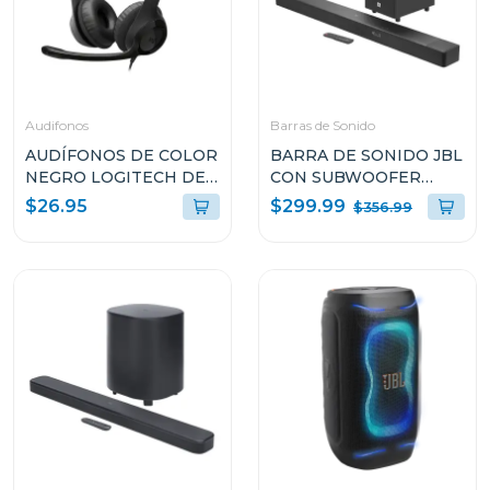
Audifonos
Barras de Sonido
AUDÍFONOS DE COLOR
BARRA DE SONIDO JBL
NEGRO LOGITECH DE
CON SUBWOOFER
CABLE USB TIPO-C
INALAMBRICO DOLBY
$299.99
$26.95
$356.99
CON MICROFONO
ATMOS SB595BLKC
PARA COMPUTADORAS
H390