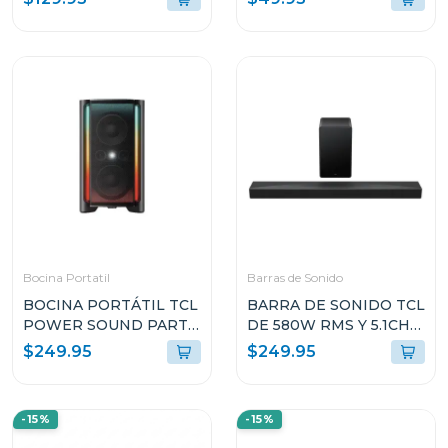
AZUL
VFLEX2WHTA
SNDGEARCLBLKAM
Bocina Portatil
Barras de Sonido
BOCINA PORTÁTIL TCL
BARRA DE SONIDO TCL
POWER SOUND PARTY
DE 580W RMS Y 5.1CH
DE 340W RMS CON
CON DOLBY ATMOS
$249.95
$249.95
TWS Y RESISTENTE A
Q65
SALPICADURAS TP300
-15%
-15%