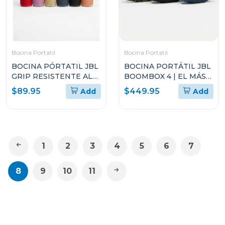
Bocina Portatil
Bocina Portatil
BOCINA PÓRTATIL JBL
BOCINA PORTÁTIL JBL
GRIP RESISTENTE AL
BOOMBOX 4 | EL MÁS
POLVO Y EL AGUA
POTENTE DE JBL
$89.95
$449.95
Add
Add
1
2
3
4
5
6
7
8
9
10
11